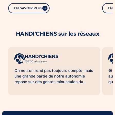
EN SAVOIR PLUS
EN 
HANDI'CHIENS sur les réseaux
HANDI'CHIENS
18756 abonnés
On ne s’en rend pas toujours compte, mais
☀️ 
une grande partie de notre autonomie
aus
repose sur des gestes minuscules du
qua
quotidien. Ramasser des clés qui tombent
sen
au sol. Attraper un téléphone qui sonne.
sim
Ouvrir une porte. Se baisser pour
pou
récupérer une béquille. Pour beaucoup,
pro
ces actions sont automatiques. Pour
jou