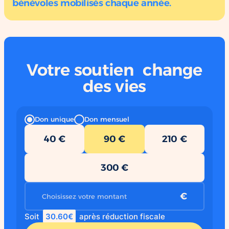
bénévoles mobilisés chaque année.
Votre soutien change
des vies
Don unique
Don mensuel
40 €
90 €
210 €
300 €
€
30.60€
Soit
après réduction fiscale