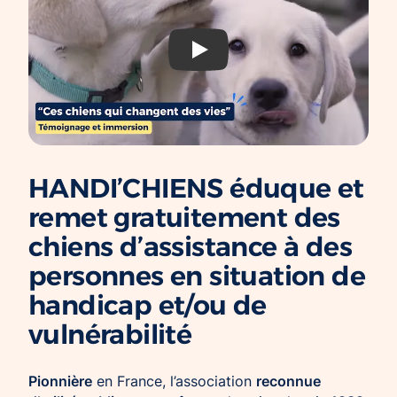
Chien d’assistance pour personne
Je deviens mécène ou partenaire
épileptique
Ils nous soutiennent
a11y.youtube.playWithTitle
CHIENS À MISSION COLLECTIVE
Je m’engage / j’engage mes collaborateurs
Chien d’assistance d’accompagnement
social
Je lance une collecte
Chien d’assistance à la réussite scolaire
J’engage mes clients
Chien d’assistance judiciaire
HANDI’CHIENS éduque et
remet gratuitement des
chiens d’assistance à des
personnes en situation de
handicap et/ou de
vulnérabilité
Pionnière
reconnue
en France, l’association