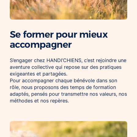
Chien d’assistance pour personne
Je deviens mécène ou partenaire
épileptique
Ils nous soutiennent
CHIENS À MISSION COLLECTIVE
Je m’engage / j’engage mes collaborateurs
Se former pour mieux
Chien d’assistance d’accompagnement
social
Je lance une collecte
accompagner
Chien d’assistance à la réussite scolaire
J’engage mes clients
Chien d’assistance judiciaire
S’engager chez HANDI’CHIENS, c’est rejoindre une
aventure collective qui repose sur des pratiques
exigeantes et partagées.
Pour accompagner chaque bénévole dans son
rôle, nous proposons des temps de formation
adaptés, pensés pour transmettre nos valeurs, nos
méthodes et nos repères.