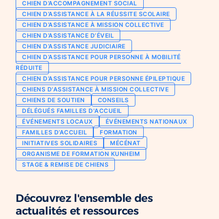
CHIEN D’ACCOMPAGNEMENT SOCIAL
Chien d’assistance pour personne
CHIEN D’ASSISTANCE À LA RÉUSSITE SCOLAIRE
Je deviens mécène ou partenaire
épileptique
CHIEN D’ASSISTANCE À MISSION COLLECTIVE
Ils nous soutiennent
CHIEN D’ASSISTANCE D’ÉVEIL
CHIENS À MISSION COLLECTIVE
CHIEN D’ASSISTANCE JUDICIAIRE
Je m’engage / j’engage mes collaborateurs
Chien d’assistance d’accompagnement
CHIEN D’ASSISTANCE POUR PERSONNE À MOBILITÉ
social
Je lance une collecte
RÉDUITE
Chien d’assistance à la réussite scolaire
CHIEN D’ASSISTANCE POUR PERSONNE ÉPILEPTIQUE
J’engage mes clients
CHIENS D'ASSISTANCE À MISSION COLLECTIVE
Chien d’assistance judiciaire
CHIENS DE SOUTIEN
CONSEILS
DÉLÉGUÉS FAMILLES D'ACCUEIL
ÉVÉNEMENTS LOCAUX
ÉVÉNEMENTS NATIONAUX
FAMILLES D’ACCUEIL
FORMATION
INITIATIVES SOLIDAIRES
MÉCÉNAT
ORGANISME DE FORMATION KUNHEIM
STAGE & REMISE DE CHIENS
Découvrez l'ensemble des
actualités et ressources