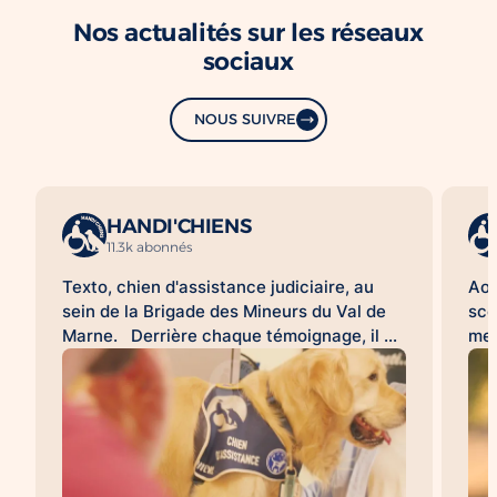
Nos actualités sur les réseaux
sociaux
NOUS SUIVRE
HANDI'CHIENS
11.3k abonnés
Texto, chien d'assistance judiciaire, au
Aoû
sein de la Brigade des Mineurs du Val de
sco
Marne. Derrière chaque témoignage, il y
met
a une histoire difficile à raconter. Pour de
d'a
nombreuses victimes, franchir la porte
HAN
d'un commissariat ou d'un tribunal, revivre
acc
les faits lors d'une audition ou d'une
l'a
expertise peut être une épreuve. À leurs
sco
côtés, les chiens d'assistance judiciaire
con