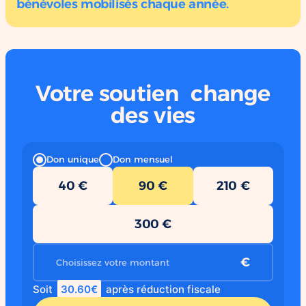
bénévoles mobilisés chaque année.
Votre soutien change
des vies
Don unique
Don mensuel
40 €
90 €
210 €
300 €
€
30.60€
Soit
après réduction fiscale