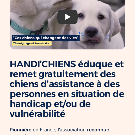
Chien d’assistance pour personne
Je deviens mécène ou partenaire
épileptique
Ils nous soutiennent
a11y.youtube.playWithTitle
CHIENS À MISSION COLLECTIVE
Je m’engage / j’engage mes collaborateurs
Chien d’assistance d’accompagnement
social
Je lance une collecte
Chien d’assistance à la réussite scolaire
J’engage mes clients
Chien d’assistance judiciaire
HANDI’CHIENS éduque et
remet gratuitement des
chiens d’assistance à des
personnes en situation de
handicap et/ou de
vulnérabilité
Pionnière
reconnue
en France, l’association