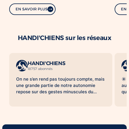
EN SAVOIR PLUS
EN 
HANDI'CHIENS sur les réseaux
HANDI'CHIENS
18757 abonnés
On ne s’en rend pas toujours compte, mais
☀️ 
une grande partie de notre autonomie
aus
repose sur des gestes minuscules du
qua
quotidien. Ramasser des clés qui tombent
sen
au sol. Attraper un téléphone qui sonne.
sim
Ouvrir une porte. Se baisser pour
pou
récupérer une béquille. Pour beaucoup,
pro
ces actions sont automatiques. Pour
jou