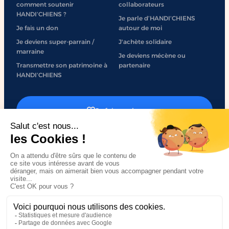
comment soutenir
collaborateurs
HANDI’CHIENS ?
Je parle d’HANDI’CHIENS
Je fais un don
autour de moi
Je deviens super-parrain /
J'achète solidaire
marraine
Je deviens mécène ou
Transmettre son patrimoine à
partenaire
HANDI’CHIENS
Je fais un don
J'engage mon entreprise
Mentions légales
Politique de confidentialité
Accessibilité
Plan du site