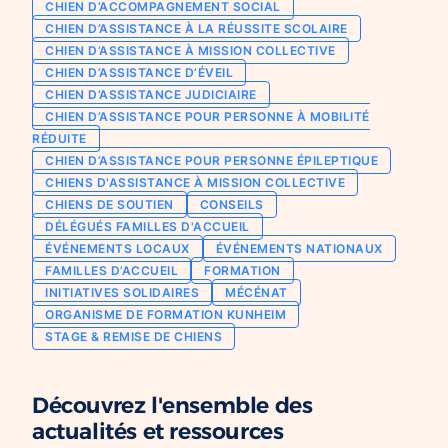
CHIEN D’ACCOMPAGNEMENT SOCIAL
Chien d’assistance pour personne
CHIEN D’ASSISTANCE À LA RÉUSSITE SCOLAIRE
Je deviens mécène ou partenaire
épileptique
CHIEN D’ASSISTANCE À MISSION COLLECTIVE
Ils nous soutiennent
CHIEN D’ASSISTANCE D’ÉVEIL
CHIENS À MISSION COLLECTIVE
CHIEN D’ASSISTANCE JUDICIAIRE
Je m’engage / j’engage mes collaborateurs
Chien d’assistance d’accompagnement
CHIEN D’ASSISTANCE POUR PERSONNE À MOBILITÉ
social
Je lance une collecte
RÉDUITE
Chien d’assistance à la réussite scolaire
CHIEN D’ASSISTANCE POUR PERSONNE ÉPILEPTIQUE
J’engage mes clients
CHIENS D'ASSISTANCE À MISSION COLLECTIVE
Chien d’assistance judiciaire
CHIENS DE SOUTIEN
CONSEILS
DÉLÉGUÉS FAMILLES D'ACCUEIL
ÉVÉNEMENTS LOCAUX
ÉVÉNEMENTS NATIONAUX
FAMILLES D’ACCUEIL
FORMATION
INITIATIVES SOLIDAIRES
MÉCÉNAT
ORGANISME DE FORMATION KUNHEIM
STAGE & REMISE DE CHIENS
Découvrez l'ensemble des
actualités et ressources