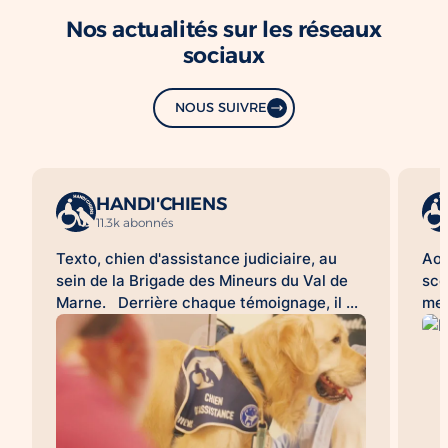
Nos actualités sur les réseaux
sociaux
NOUS SUIVRE
HANDI'CHIENS
11.3k abonnés
Texto, chien d'assistance judiciaire, au
Aoû
sein de la Brigade des Mineurs du Val de
sco
Marne. Derrière chaque témoignage, il y
met
a une histoire difficile à raconter. Pour de
d'a
nombreuses victimes, franchir la porte
HAN
d'un commissariat ou d'un tribunal, revivre
acc
les faits lors d'une audition ou d'une
l'a
expertise peut être une épreuve. À leurs
sco
côtés, les chiens d'assistance judiciaire
con