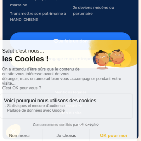
marraine
Je deviens mécène ou
Transmettre son patrimoine à
partenaire
HANDI’CHIENS
Je fais un don
J'engage mon entreprise
Mentions légales
Politique de confidentialité
Accessibilité
Plan du site
Made by
Sweetpunk