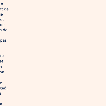
 à
rt de
je
 et
 de
s de
 pas
 de
et
en
une
ée
ndlr
),
e
ur