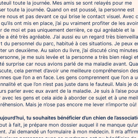
uteuil toute la journée. Mes amis se sont relayés pour me
er toute la journée. Quand on est poussé, la personne est
ère nous et pas devant ce qui brise le contact visuel. Avec 
s qu’ils ont mis en place, j’ai pu vraiment profiter de les avoi
r de moi et pas uniquement derrière, ce qui agréable et la
ée a été très agréable. J’ai aussi eu un regard très bienveill
rt du personnel du parc, habitué à ces situations. Je peux e
ter un deuxième. Au salon du livre, j’ai discuté cinq minute
ersonne, je me suis levée et la personne a très bien réagi et
té surprise car nous avions parlé de ma maladie avant. Qu
scute, cela permet d’avoir une meilleure compréhension de
nnes que l’on a en face. Les gens comprennent que l’on a 
nnalité et que l’on n’est pas juste dans le fauteuil. Mais je d
urs parler avec eux avant de la maladie. Je suis à l’aise pou
r avec les gens et cela aide à aborder ce sujet et à une meil
éhension. Mais je n’ose pas encore me lever n’importe où!
Aujourd’hui, tu souhaites bénéficier d’un chien de l’associat
ut à fait, je prépare mon dossier auquel il ne manque qu’u
nt. J’ai demandé un formulaire à mon médecin. Il m’a affir