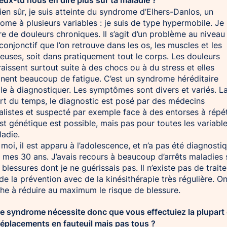
en sûr, je suis atteinte du syndrome d’Elhers-Danlos, un
ome à plusieurs variables : je suis de type hypermobile. Je
re de douleurs chroniques. Il s’agit d’un problème au niveau
 conjonctif que l’on retrouve dans les os, les muscles et les
uses, soit dans pratiquement tout le corps. Les douleurs
aissent surtout suite à des chocs ou à du stress et elles
inent beaucoup de fatigue. C’est un syndrome héréditaire
cile à diagnostiquer. Les symptômes sont divers et variés. L
rt du temps, le diagnostic est posé par des médecins
alistes et suspecté par exemple face à des entorses à répét
st génétique est possible, mais pas pour toutes les variabl
ladie.
moi, il est apparu à l’adolescence, et n’a pas été diagnosti
 mes 30 ans. J’avais recours à beaucoup d’arrêts maladies 
 blessures dont je ne guérissais pas. Il n’existe pas de trai
de la prévention avec de la kinésithérapie très régulière. O
he à réduire au maximum le risque de blessure.
Ce syndrome nécessite donc que vous effectuiez la plupart
éplacements en fauteuil mais pas tous ?