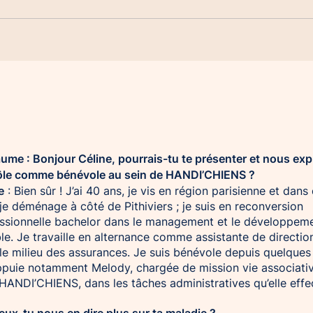
aume : Bonjour Céline, pourrais-tu te présenter et nous exp
ôle comme bénévole au sein de HANDI’CHIENS ?
e
: Bien sûr ! J’ai 40 ans, je vis en région parisienne et dans
je déménage à côté de Pithiviers ; je suis en reconversion
ssionnelle bachelor dans le management et le développem
le. Je travaille en alternance comme assistante de directio
le milieu des assurances. Je suis bénévole depuis quelques
appuie notamment Melody, chargée de mission vie associati
HANDI’CHIENS, dans les tâches administratives qu’elle effe
Peux-tu nous en dire plus sur ta maladie ?