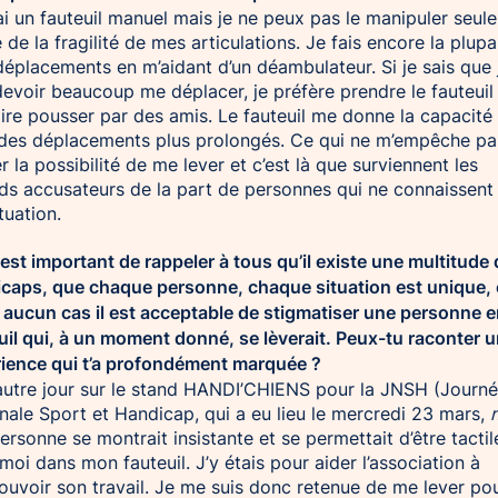
ai un fauteuil manuel mais je ne peux pas le manipuler seule
 de la fragilité de mes articulations. Je fais encore la plupa
éplacements en m’aidant d’un déambulateur. Si je sais que 
devoir beaucoup me déplacer, je préfère prendre le fauteuil
ire pousser par des amis. Le fauteuil me donne la capacité
 des déplacements plus prolongés. Ce qui ne m’empêche pa
r la possibilité de me lever et c’est là que surviennent les
ds accusateurs de la part de personnes qui ne connaissent
tuation.
Il est important de rappeler à tous qu’il existe une multitude
caps, que chaque personne, chaque situation est unique, 
 aucun cas il est acceptable de stigmatiser une personne 
uil qui, à un moment donné, se lèverait. Peux-tu raconter 
ience qui t’a profondément marquée ?
autre jour sur le stand HANDI’CHIENS pour la JNSH (Journ
nale Sport et Handicap, qui a eu lieu le mercredi 23 mars,
ersonne se montrait insistante et se permettait d’être tactil
moi dans mon fauteuil. J’y étais pour aider l’association à
uvoir son travail. Je me suis donc retenue de me lever po