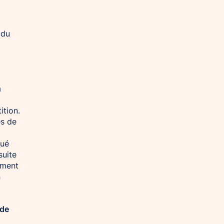
 du
a
ition.
es de
qué
suite
tement
n
 de