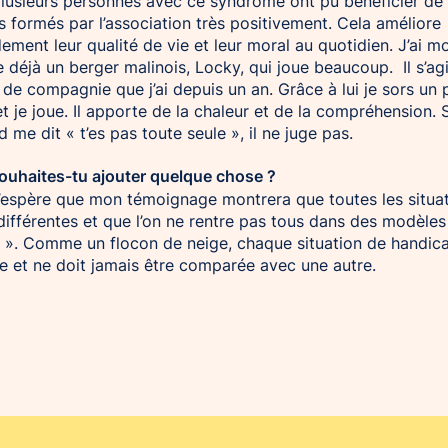
lusieurs personnes avec ce syndrome ont pu bénéficier de
s formés par l’association très positivement. Cela améliore
ement leur qualité de vie et leur moral au quotidien. J’ai mo
déjà un berger malinois, Locky, qui joue beaucoup. Il s’agi
 de compagnie que j’ai depuis un an. Grâce à lui je sors un 
et je joue. Il apporte de la chaleur et de la compréhension. 
d me dit « t’es pas toute seule », il ne juge pas.
Souhaites-tu ajouter quelque chose ?
’espère que mon témoignage montrera que toutes les situa
différentes et que l’on ne rentre pas tous dans des modèles
 ». Comme un flocon de neige, chaque situation de handic
e et ne doit jamais être comparée avec une autre.