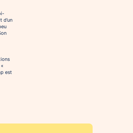
i-
t d’un
peu
Son
tions
 «
ap est