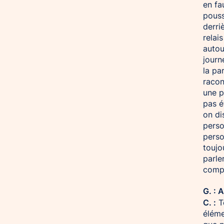
en fa
pouss
derri
relai
autou
journ
la pa
racon
une p
pas é
on di
perso
perso
toujo
parle
compr
G. : 
C. :
To
éléme