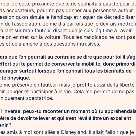
irper de cette proximité que je ne souhaitais pas de peur d
ds accusateurs, pour ne pas donner aux personnes autour
ression qu’on simule le handicap et risquer de décrédibiliser
ion de l’association. Je me dis parfois que je devrais mettre 
ollant sur mon fauteuil disant que je suis légitime à l’avoir,
 on en met sur la voiture. Tous les handicaps ne sont pas
les et cela amène à des questions intrusives.
lors que l’on pourrait au contraire se dire que pour toi il s’ag
effort qui te permet de conserver ta mobilité, donc primordi
ourager surtout lorsque l’on connait tous les bienfaits de
ivité physique.
 me préserve en fauteuil mais je profite aussi de la liberté
ir bouger et participer à la vie. Cela me permet de ne pas
uniquement spectatrice.
A l’inverse, peux-tu raconter un moment où tu appréhendai
être de devoir te lever et qui s’est révélé être un excellent
nir ?
s amis à moi sont allés à Disneyland. Il allait falloir que je 