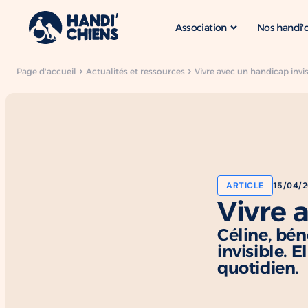
Association
Nos handi'
Page d'accueil
Actualités et ressources
Vivre avec un handicap invis
ARTICLE
15/04/
Vivre 
Céline, bé
invisible. 
quotidien.