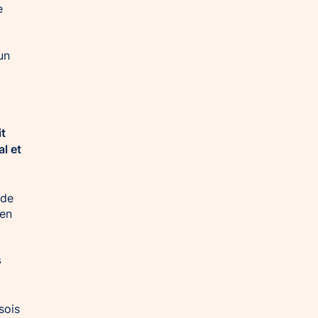
e
un
it
al et
 de
 en
s
sois