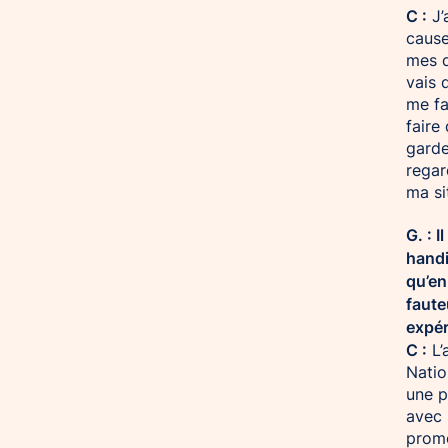
C :
J’
cause
mes d
vais 
me fa
faire
garde
regar
ma si
G. : 
handi
qu’en
faute
expér
C :
L’
Natio
une p
avec 
promo