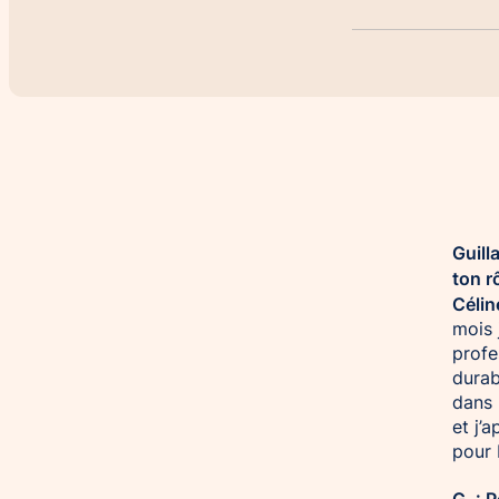
Guill
ton r
Célin
mois 
profe
durab
dans 
et j’
pour 
G. : 