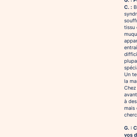
C. :
Bi
syndr
souff
tissu
muque
appar
entra
diffi
plupa
spéci
Un te
la ma
Chez 
avant
à des
mais 
cherc
G. : 
vos d