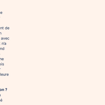
ce
r
ant de
n
s avec
 n’a
and
s
une
ois
r
leure
ion ?
n
mé