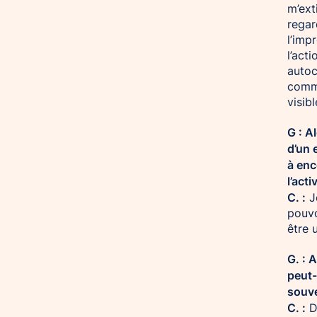
m’ext
regar
l’imp
l’act
autoc
comme
visib
G : A
d’un 
à enc
l’act
C. :
Je
pouvo
être 
G. : 
peut-
souve
C. :
De