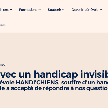
chiens
Formations
Soutenir
Devenir bénévole
ible
2022
avec un handicap invisi
névole HANDI'CHIENS, souffre d'un han
Elle a accepté de répondre à nos questi