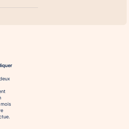
liquer
 deux
ent
n
 mois
ve
ctue.