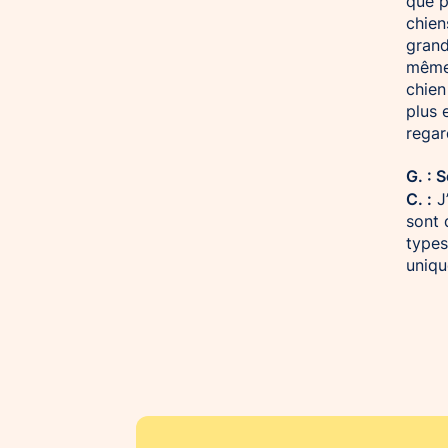
que p
chien
grand
même 
chien
plus 
regar
G. : 
C. :
J
sont 
types
uniqu