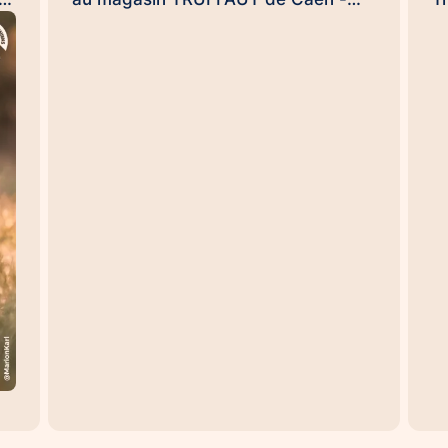
ce
Rots le dimanche 20 septembre dès
j
NS
9h30 pour clore ensemble, en
c
conquérants, et en beauté cette
e
opération de l'arrondi en caisse
H
impulsée par la #FondationTruffaut
s
é,
😉. (et Uamba me souffle dans
H
l'oreillette qu'il pourrait y avoir une
p
ou deux surprises...). Handi'Chiens,
m
une #UneHistoireDeLien qui
p
à
transforme des vies… et des
T
e.
organisations aussi 😉
se
te
#UneHistoireDeLien Nicolas
et
es
DEWAILLY Nicolas Rouvres
d
Sebastien DUFAUG SARAH
r
FIROUZMANECH #HandiChiens
s
d
es
l