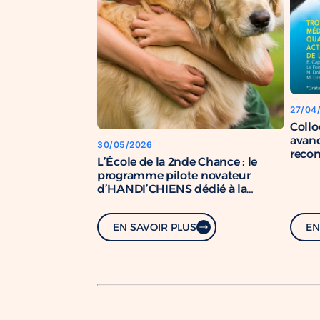
27/04
Coll
avanc
30/05/2026
recon
L’École de la 2nde Chance : le
chien
programme pilote novateur
d’HANDI’CHIENS dédié à la
formation de chiens de soutien.
EN SAVOIR PLUS
EN