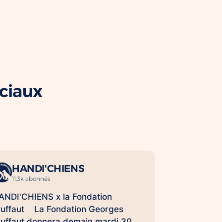
ociaux
HANDI'CHIENS
11.3k abonnés
ANDI'CHIENS x la Fondation
ruffaut La Fondation Georges
ruffaut donnera demain mardi 30