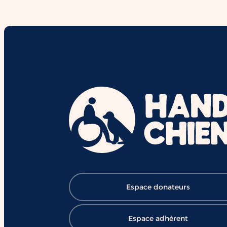
interactions et le vivre-ensemble.
Derrière chaque duo se cachent d
mois de formation,
d'accompagnement et l'engageme
de nombreux bénévoles, salariés e
mécènes. Grâce à cette mobilisatio
des chiens comme Ron contribuent
chaque jour à ouvrir le chemin de l
réussite et de l'inclusion ❤️ 👉
Soutenir HANDI'CHIENS :
https://lnkd.in/eBV53T_7
#HANDICHIENS #ChienDAssistanc
#RéussiteScolaire #Inclusion
#Éducation #Handicap
#ChangerDesVies
Espace donateurs
Espace adhérent