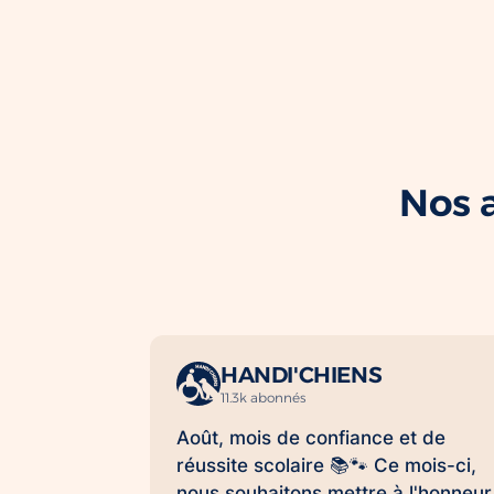
Nos a
HANDI'CHIENS
11.3k abonnés
Août, mois de confiance et de
réussite scolaire 📚🐾 Ce mois-ci,
nous souhaitons mettre à l'honneur