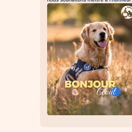
Émilie et Ron, son chien d'assistan
à la réussite scolaire HANDI'CHIE
💛 Au quotidien, Ron accompagne
Émilie dans son collège et l'aide à
évoluer dans un environnement
scolaire avec davantage de sérénit
de confiance et d'apaisement. Sa
présence favorise les
apprentissages, renforce le
sentiment de sécurité et contribue 
créer un climat propice à la réussit
Les chiens d'assistance à la réussi
scolaire permettent : 🐾 d'apaiser l
situations de stress et d'anxiété 🐾
de favoriser la concentration et les
apprentissages 🐾 de renforcer la
confiance en soi 🐾 d'encourager l