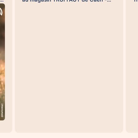
ce
Rots le dimanche 20 septembre dès
j
NS
9h30 pour clore ensemble, en
c
conquérants, et en beauté cette
e
opération de l'arrondi en caisse
H
impulsée par la #FondationTruffaut
s
é,
😉. (et Uamba me souffle dans
H
l'oreillette qu'il pourrait y avoir une
p
ou deux surprises...). Handi'Chiens,
m
une #UneHistoireDeLien qui
p
à
transforme des vies… et des
T
e.
organisations aussi 😉
se
te
#UneHistoireDeLien Nicolas
et
es
DEWAILLY Nicolas Rouvres
d
Sebastien DUFAUG SARAH
r
FIROUZMANECH #HandiChiens
s
d
es
l