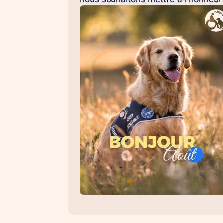
Émilie et Ron, son chien d'assistan
à la réussite scolaire HANDI'CHIE
💛 Au quotidien, Ron accompagne
Émilie dans son collège et l'aide à
évoluer dans un environnement
scolaire avec davantage de sérénit
de confiance et d'apaisement. Sa
présence favorise les
apprentissages, renforce le
sentiment de sécurité et contribue 
créer un climat propice à la réussit
Les chiens d'assistance à la réussi
scolaire permettent : 🐾 d'apaiser l
situations de stress et d'anxiété 🐾
de favoriser la concentration et les
apprentissages 🐾 de renforcer la
confiance en soi 🐾 d'encourager l