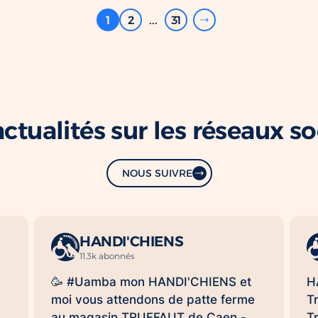
1
2
...
31
ctualités sur les réseaux s
NOUS SUIVRE
HANDI'CHIENS
11.3k abonnés
🥳 #Uamba mon HANDI'CHIENS et
H
moi vous attendons de patte ferme
T
au magasin TRUFFAUT de Caen -
T