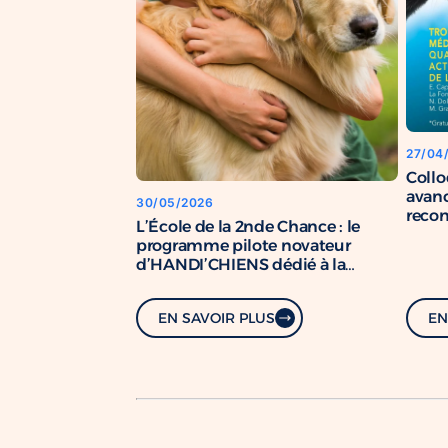
27/04
Coll
avanc
30/05/2026
recon
L’École de la 2nde Chance : le
chien
programme pilote novateur
d’HANDI’CHIENS dédié à la
formation de chiens de soutien.
EN SAVOIR PLUS
EN