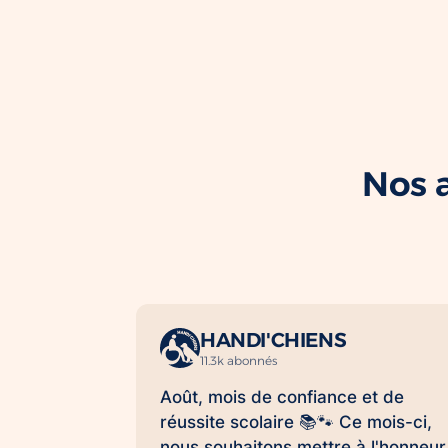
Nos a
HANDI'CHIENS
11.3k abonnés
Août, mois de confiance et de
réussite scolaire 📚🐾 Ce mois-ci,
nous souhaitons mettre à l'honneur