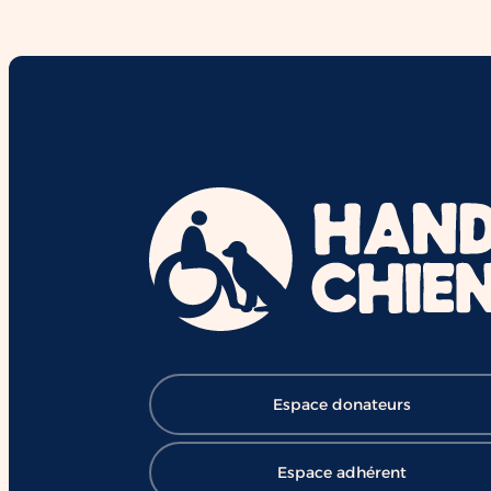
interactions et le vivre-ensemble.
Derrière chaque duo se cachent d
mois de formation,
d'accompagnement et l'engageme
de nombreux bénévoles, salariés e
mécènes. Grâce à cette mobilisatio
des chiens comme Ron contribuent
chaque jour à ouvrir le chemin de l
réussite et de l'inclusion ❤️ 👉
Soutenir HANDI'CHIENS :
https://lnkd.in/eBV53T_7
#HANDICHIENS #ChienDAssistanc
#RéussiteScolaire #Inclusion
#Éducation #Handicap
#ChangerDesVies
Espace donateurs
Espace adhérent