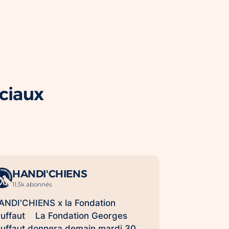
ociaux
HANDI'CHIENS
11.3k abonnés
ANDI'CHIENS x la Fondation
ruffaut La Fondation Georges
ruffaut donnera demain mardi 30