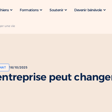
chiens
Formations
Soutenir
Devenir bénévole
er une vie
NAT
16/10/2025
entreprise peut change