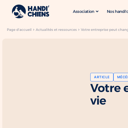
Association
Nos handi'
Page d'accueil
Actualités et ressources
Votre entreprise peut chang
ARTICLE
MÉCÉ
Votre 
vie