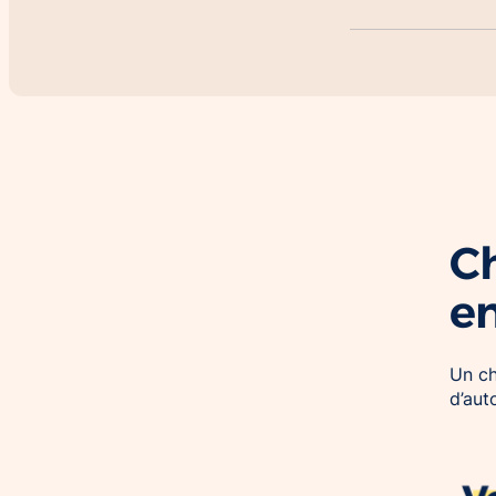
Ch
e
Un ch
d’aut