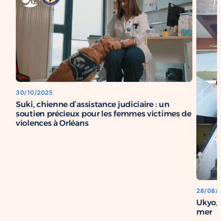
30/10/2025
Suki, chienne d’assistance judiciaire : un
soutien précieux pour les femmes victimes de
violences à Orléans
28/08/
Ukyo, 
mer