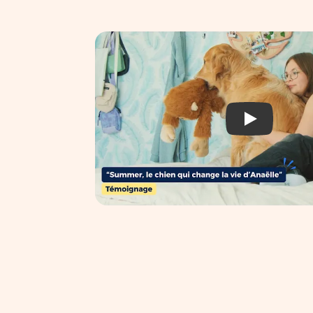
a11y.youtube.playWithTitle