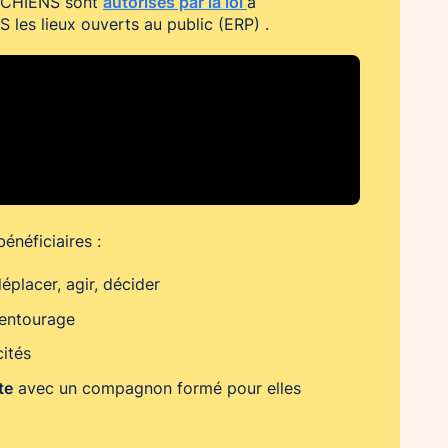
autorisés par la loi
I’CHIENS sont
à
 les lieux ouverts au public (ERP) .
énéficiaires :
éplacer, agir, décider
 entourage
ités
te
avec un compagnon formé pour elles