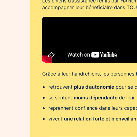
Les chiens d’assistance remis par HAND
accompagner leur bénéficiaire dans TOUS
Grâce à leur handi’chiens, les personnes b
plus d’autonomie
retrouvent
pour se d
moins dépendante
se sentent
de leur
reprennent confiance dans leurs capac
une relation forte et bienveillan
vivent