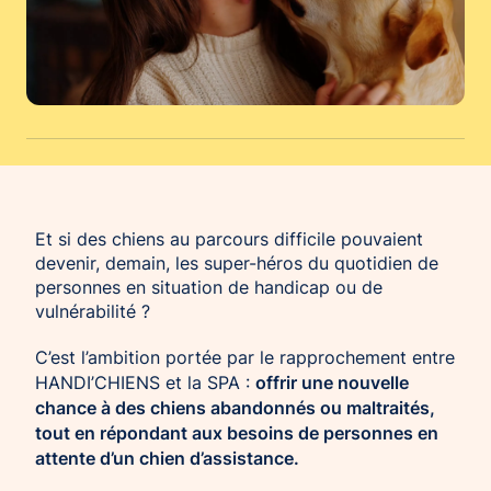
Chien d’assistance pour personne
Je deviens mécène ou partenaire
épileptique
Ils nous soutiennent
CHIENS À MISSION COLLECTIVE
Je m’engage / j’engage mes collaborateurs
Chien d’assistance d’accompagnement
social
Je lance une collecte
Chien d’assistance à la réussite scolaire
J’engage mes clients
Chien d’assistance judiciaire
Et si des chiens au parcours difficile pouvaient
devenir, demain, les super-héros du quotidien de
personnes en situation de handicap ou de
vulnérabilité ?
C’est l’ambition portée par le rapprochement entre
offrir une nouvelle
HANDI’CHIENS et la SPA :
chance à des chiens abandonnés ou maltraités,
tout en répondant aux besoins de personnes en
attente d’un chien d’assistance.