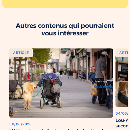
Autres contenus qui pourraient
vous intéresser
ARTICLE
ARTI
04/06/
Lou-An
30/06/2026
secon