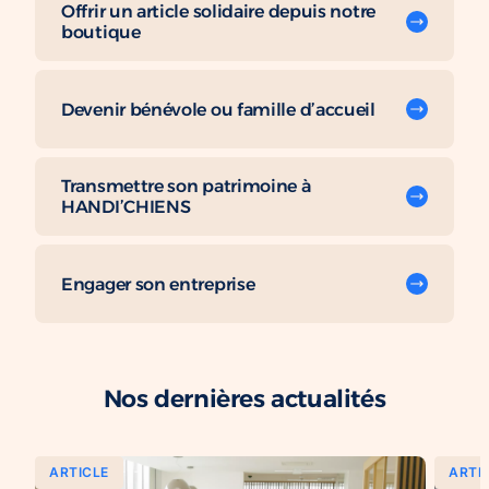
Offrir un article solidaire depuis notre
boutique
Devenir bénévole ou famille d’accueil
Transmettre son patrimoine à
HANDI’CHIENS
Engager son entreprise
Nos dernières actualités
ARTICLE
ARTI