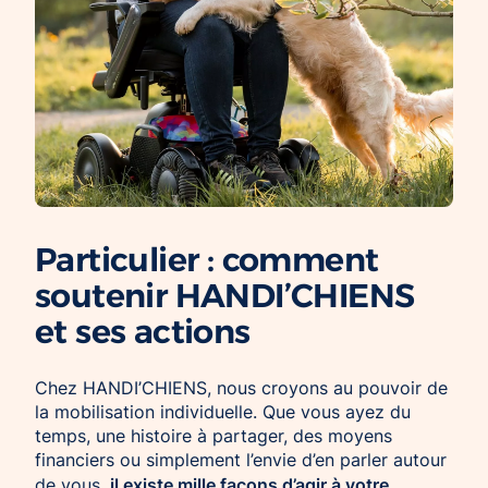
Chien d’assistance pour personne
Je deviens mécène ou partenaire
épileptique
Ils nous soutiennent
CHIENS À MISSION COLLECTIVE
Je m’engage / j’engage mes collaborateurs
Chien d’assistance d’accompagnement
social
Je lance une collecte
Chien d’assistance à la réussite scolaire
J’engage mes clients
Chien d’assistance judiciaire
Particulier : comment
soutenir HANDI’CHIENS
et ses actions
Chez HANDI’CHIENS, nous croyons au pouvoir de
la mobilisation individuelle. Que vous ayez du
temps, une histoire à partager, des moyens
financiers ou simplement l’envie d’en parler autour
il existe mille façons d’agir à votre
de vous,