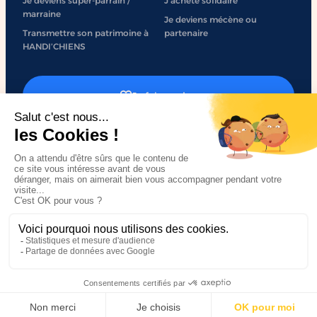
Je deviens super-parrain /
J'achète solidaire
marraine
Je deviens mécène ou
Transmettre son patrimoine à
partenaire
HANDI’CHIENS
Je fais un don
J'engage mon entreprise
Mentions légales
Politique de confidentialité
Accessibilité
Plan du site
Made by
Sweetpunk