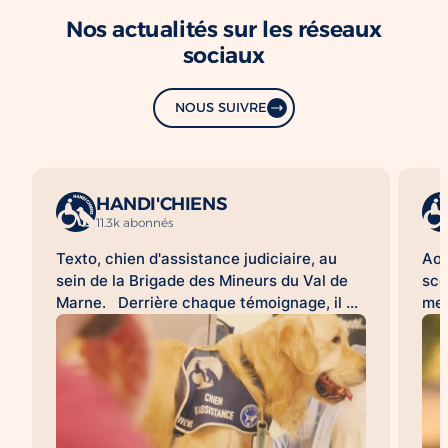
Nos actualités sur les réseaux
sociaux
NOUS SUIVRE
HANDI'CHIENS
11.3k abonnés
Texto, chien d'assistance judiciaire, au
Aoû
sein de la Brigade des Mineurs du Val de
sco
Marne. Derrière chaque témoignage, il y
met
a une histoire difficile à raconter. Pour de
d'a
nombreuses victimes, franchir la porte
HAN
d'un commissariat ou d'un tribunal, revivre
acc
les faits lors d'une audition ou d'une
l'a
expertise peut être une épreuve. À leurs
sco
côtés, les chiens d'assistance judiciaire
con