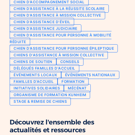
CHIEN D’ACCOMPAGNEMENT SOCIAL
Chien d’assistance pour personne
CHIEN D’ASSISTANCE À LA RÉUSSITE SCOLAIRE
Je deviens mécène ou partenaire
épileptique
CHIEN D’ASSISTANCE À MISSION COLLECTIVE
Ils nous soutiennent
CHIEN D’ASSISTANCE D’ÉVEIL
CHIENS À MISSION COLLECTIVE
CHIEN D’ASSISTANCE JUDICIAIRE
Je m’engage / j’engage mes collaborateurs
Chien d’assistance d’accompagnement
CHIEN D’ASSISTANCE POUR PERSONNE À MOBILITÉ
social
Je lance une collecte
RÉDUITE
Chien d’assistance à la réussite scolaire
CHIEN D’ASSISTANCE POUR PERSONNE ÉPILEPTIQUE
J’engage mes clients
CHIENS D'ASSISTANCE À MISSION COLLECTIVE
Chien d’assistance judiciaire
CHIENS DE SOUTIEN
CONSEILS
DÉLÉGUÉS FAMILLES D'ACCUEIL
ÉVÉNEMENTS LOCAUX
ÉVÉNEMENTS NATIONAUX
FAMILLES D’ACCUEIL
FORMATION
INITIATIVES SOLIDAIRES
MÉCÉNAT
ORGANISME DE FORMATION KUNHEIM
STAGE & REMISE DE CHIENS
Découvrez l'ensemble des
actualités et ressources