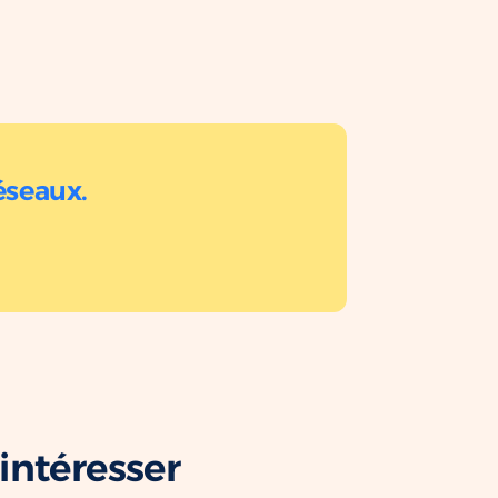
éseaux.
intéresser