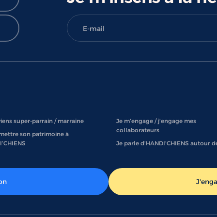
iens super-parrain / marraine
Je m’engage / j’engage mes
collaborateurs
mettre son patrimoine à
I’CHIENS
Je parle d’HANDI’CHIENS autour d
on
J'eng