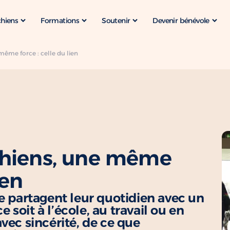
chiens
Formations
Soutenir
Devenir bénévole
 même force : celle du lien
s chiens, une même
ien
e partagent leur quotidien avec un
soit à l’école, au travail ou en
vec sincérité, de ce que