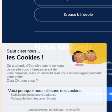
Espace bénévole
Nous soutenir
Je suis un particulier, comment soutenir
Je dev
HANDI’CHIENS ?
Trans
Je fais un don
HAND
Je fais un d