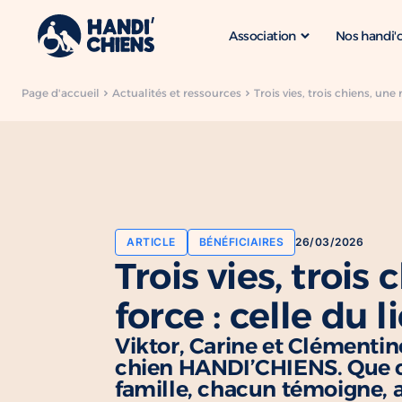
Association
Nos handi'
Page d'accueil
Actualités et ressources
Trois vies, trois chiens, une
ARTICLE
BÉNÉFICIAIRES
26/03/2026
Trois vies, troi
force : celle du l
Viktor, Carine et Clémentin
chien HANDI’CHIENS. Que ce 
famille, chacun témoigne, a