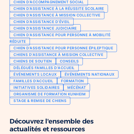
CHIEN D’ACCOMPAGNEMENT SOCIAL
Chien d’assistance pour personne
CHIEN D’ASSISTANCE À LA RÉUSSITE SCOLAIRE
Je deviens mécène ou partenaire
épileptique
CHIEN D’ASSISTANCE À MISSION COLLECTIVE
Ils nous soutiennent
CHIEN D’ASSISTANCE D’ÉVEIL
CHIENS À MISSION COLLECTIVE
CHIEN D’ASSISTANCE JUDICIAIRE
Je m’engage / j’engage mes collaborateurs
Chien d’assistance d’accompagnement
CHIEN D’ASSISTANCE POUR PERSONNE À MOBILITÉ
social
Je lance une collecte
RÉDUITE
Chien d’assistance à la réussite scolaire
CHIEN D’ASSISTANCE POUR PERSONNE ÉPILEPTIQUE
J’engage mes clients
CHIENS D'ASSISTANCE À MISSION COLLECTIVE
Chien d’assistance judiciaire
CHIENS DE SOUTIEN
CONSEILS
DÉLÉGUÉS FAMILLES D'ACCUEIL
ÉVÉNEMENTS LOCAUX
ÉVÉNEMENTS NATIONAUX
FAMILLES D’ACCUEIL
FORMATION
INITIATIVES SOLIDAIRES
MÉCÉNAT
ORGANISME DE FORMATION KUNHEIM
STAGE & REMISE DE CHIENS
Découvrez l'ensemble des
actualités et ressources