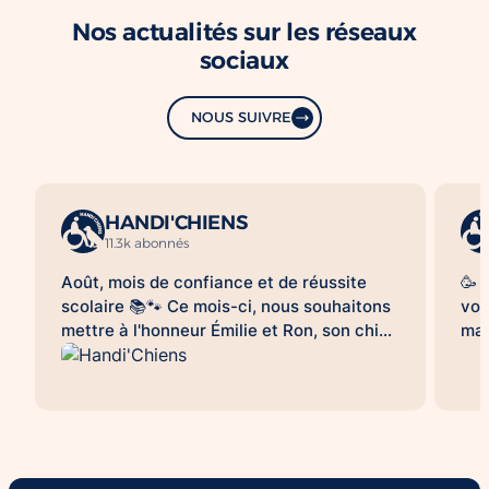
Nos actualités sur les réseaux
sociaux
NOUS SUIVRE
HANDI'CHIENS
11.3k abonnés
Août, mois de confiance et de réussite
🥳 
scolaire 📚🐾 Ce mois-ci, nous souhaitons
vou
mettre à l'honneur Émilie et Ron, son chien
mag
d'assistance à la réussite scolaire
le 
HANDI'CHIENS 💛 Au quotidien, Ron
clo
accompagne Émilie dans son collège et
bea
l'aide à évoluer dans un environnement
cai
scolaire avec davantage de sérénité, de
😉.
confiance et d'apaisement. Sa présence
qu'