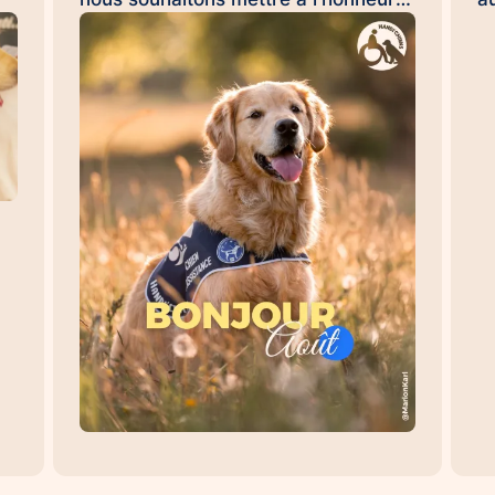
Émilie et Ron, son chien d'assistance
R
à la réussite scolaire HANDI'CHIENS
9
💛 Au quotidien, Ron accompagne
c
Émilie dans son collège et l'aide à
o
évoluer dans un environnement
i
re
scolaire avec davantage de sérénité,

de confiance et d'apaisement. Sa
l'
présence favorise les
o
e,
apprentissages, renforce le
u
sentiment de sécurité et contribue à
t
e
créer un climat propice à la réussite.
o
Les chiens d'assistance à la réussite
#
scolaire permettent : 🐾 d'apaiser les
D
situations de stress et d'anxiété 🐾
S
e
de favoriser la concentration et les
F
un
apprentissages 🐾 de renforcer la
s
confiance en soi 🐾 d'encourager les