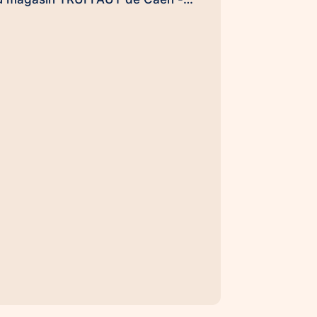
ots le dimanche 20 septembre dès
h30 pour clore ensemble, en
onquérants, et en beauté cette
pération de l'arrondi en caisse
mpulsée par la #FondationTruffaut
. (et Uamba me souffle dans
oreillette qu'il pourrait y avoir une
u deux surprises...). Handi'Chiens,
ne #UneHistoireDeLien qui
ransforme des vies… et des
rganisations aussi 😉
UneHistoireDeLien Nicolas
EWAILLY Nicolas Rouvres
ebastien DUFAUG SARAH
IROUZMANECH #HandiChiens