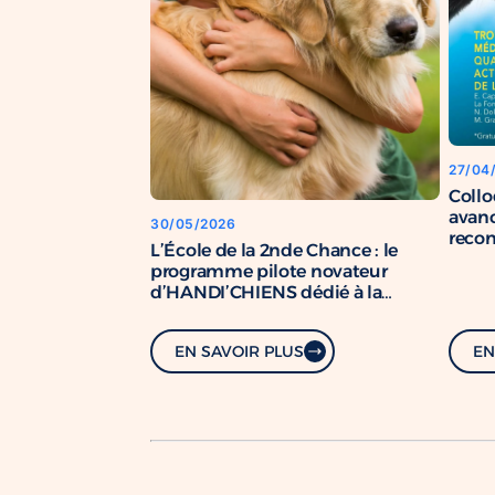
27/04
Coll
avanc
30/05/2026
recon
L’École de la 2nde Chance : le
chien
programme pilote novateur
d’HANDI’CHIENS dédié à la
formation de chiens de soutien.
EN SAVOIR PLUS
EN