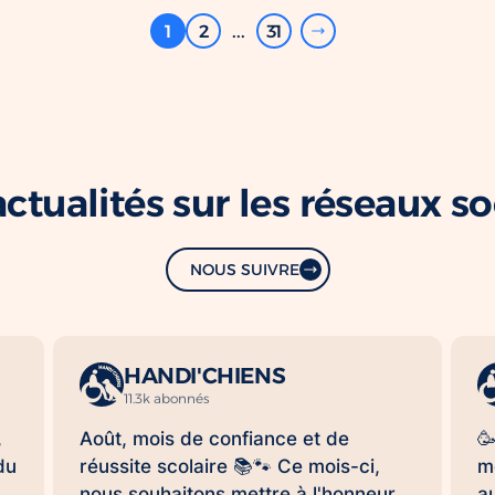
1
2
...
31
ctualités sur les réseaux s
NOUS SUIVRE
HANDI'CHIENS
11.3k abonnés
,
Août, mois de confiance et de

du
réussite scolaire 📚🐾 Ce mois-ci,
m
nous souhaitons mettre à l'honneur
a