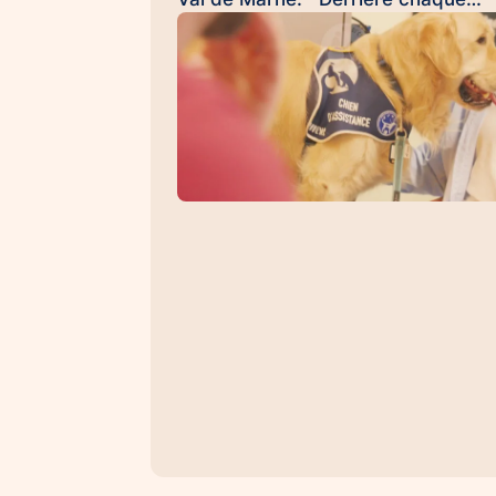
témoignage, il y a une histoire
difficile à raconter. Pour de
nombreuses victimes, franchir la
porte d'un commissariat ou d'un
tribunal, revivre les faits lors d'une
audition ou d'une expertise peut êt
une épreuve. À leurs côtés, les
chiens d'assistance judiciaire
apportent une présence rassurant
sans jugement, qui aide à apaiser
l'anxiété, retrouver un sentiment d
sécurité et, parfois, à libérer une
parole jusque-là retenue. 💙 C'est
exactement ce que permet Texto,
chaque jour. Sa présence discrèt
mais essentielle contribue à créer 
climat de confiance, dans lequel le