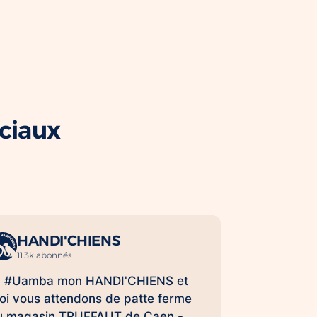
ociaux
HANDI'CHIENS
11.3k abonnés
 #Uamba mon HANDI'CHIENS et
oi vous attendons de patte ferme
u magasin TRUFFAUT de Caen -