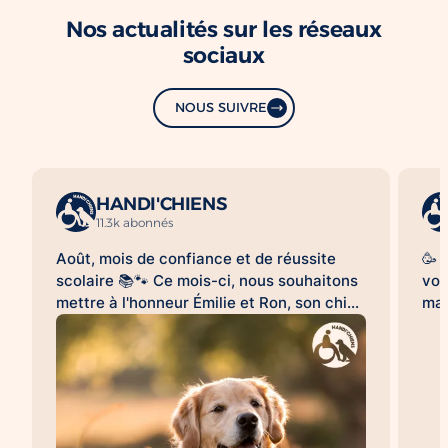
Nos actualités sur les réseaux
sociaux
NOUS SUIVRE
HANDI'CHIENS
11.3k abonnés
Août, mois de confiance et de réussite
🥳 
scolaire 📚🐾 Ce mois-ci, nous souhaitons
vou
mettre à l'honneur Émilie et Ron, son chien
mag
d'assistance à la réussite scolaire
le 
HANDI'CHIENS 💛 Au quotidien, Ron
clo
accompagne Émilie dans son collège et
bea
l'aide à évoluer dans un environnement
cai
scolaire avec davantage de sérénité, de
😉.
confiance et d'apaisement. Sa présence
qu'