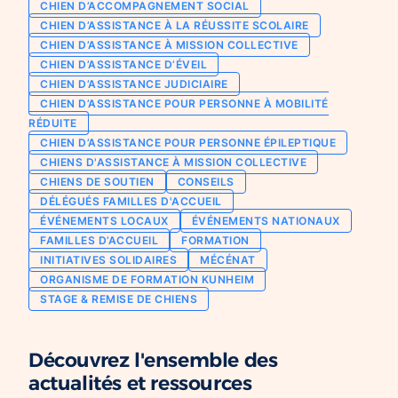
CHIEN D’ACCOMPAGNEMENT SOCIAL
Chien d’assistance pour personne
CHIEN D’ASSISTANCE À LA RÉUSSITE SCOLAIRE
Je deviens mécène ou partenaire
épileptique
CHIEN D’ASSISTANCE À MISSION COLLECTIVE
Ils nous soutiennent
CHIEN D’ASSISTANCE D’ÉVEIL
CHIENS À MISSION COLLECTIVE
CHIEN D’ASSISTANCE JUDICIAIRE
Je m’engage / j’engage mes collaborateurs
Chien d’assistance d’accompagnement
CHIEN D’ASSISTANCE POUR PERSONNE À MOBILITÉ
social
Je lance une collecte
RÉDUITE
Chien d’assistance à la réussite scolaire
CHIEN D’ASSISTANCE POUR PERSONNE ÉPILEPTIQUE
J’engage mes clients
CHIENS D'ASSISTANCE À MISSION COLLECTIVE
Chien d’assistance judiciaire
CHIENS DE SOUTIEN
CONSEILS
DÉLÉGUÉS FAMILLES D'ACCUEIL
ÉVÉNEMENTS LOCAUX
ÉVÉNEMENTS NATIONAUX
FAMILLES D’ACCUEIL
FORMATION
INITIATIVES SOLIDAIRES
MÉCÉNAT
ORGANISME DE FORMATION KUNHEIM
STAGE & REMISE DE CHIENS
Découvrez l'ensemble des
actualités et ressources