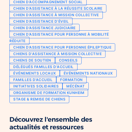
CHIEN D’ACCOMPAGNEMENT SOCIAL
Chien d’assistance pour personne
CHIEN D’ASSISTANCE À LA RÉUSSITE SCOLAIRE
Je deviens mécène ou partenaire
épileptique
CHIEN D’ASSISTANCE À MISSION COLLECTIVE
Ils nous soutiennent
CHIEN D’ASSISTANCE D’ÉVEIL
CHIENS À MISSION COLLECTIVE
CHIEN D’ASSISTANCE JUDICIAIRE
Je m’engage / j’engage mes collaborateurs
Chien d’assistance d’accompagnement
CHIEN D’ASSISTANCE POUR PERSONNE À MOBILITÉ
social
Je lance une collecte
RÉDUITE
Chien d’assistance à la réussite scolaire
CHIEN D’ASSISTANCE POUR PERSONNE ÉPILEPTIQUE
J’engage mes clients
CHIENS D'ASSISTANCE À MISSION COLLECTIVE
Chien d’assistance judiciaire
CHIENS DE SOUTIEN
CONSEILS
DÉLÉGUÉS FAMILLES D'ACCUEIL
ÉVÉNEMENTS LOCAUX
ÉVÉNEMENTS NATIONAUX
FAMILLES D’ACCUEIL
FORMATION
INITIATIVES SOLIDAIRES
MÉCÉNAT
ORGANISME DE FORMATION KUNHEIM
STAGE & REMISE DE CHIENS
Découvrez l'ensemble des
actualités et ressources