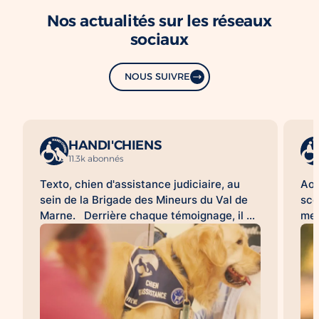
Nos actualités sur les réseaux
sociaux
NOUS SUIVRE
HANDI'CHIENS
11.3k abonnés
Texto, chien d'assistance judiciaire, au
Aoû
sein de la Brigade des Mineurs du Val de
sco
Marne. Derrière chaque témoignage, il y
met
a une histoire difficile à raconter. Pour de
d'a
nombreuses victimes, franchir la porte
HAN
d'un commissariat ou d'un tribunal, revivre
acc
les faits lors d'une audition ou d'une
l'a
expertise peut être une épreuve. À leurs
sco
côtés, les chiens d'assistance judiciaire
con