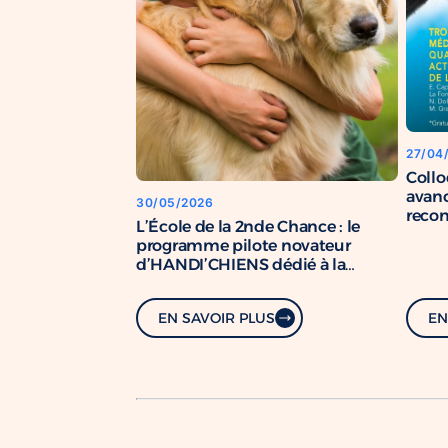
27/04
Coll
avanc
30/05/2026
recon
L’École de la 2nde Chance : le
chien
programme pilote novateur
d’HANDI’CHIENS dédié à la
formation de chiens de soutien.
EN SAVOIR PLUS
EN