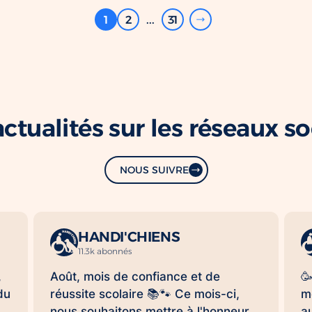
1
2
...
31
ctualités sur les réseaux s
NOUS SUIVRE
HANDI'CHIENS
11.3k abonnés
,
Août, mois de confiance et de

du
réussite scolaire 📚🐾 Ce mois-ci,
m
nous souhaitons mettre à l'honneur
a