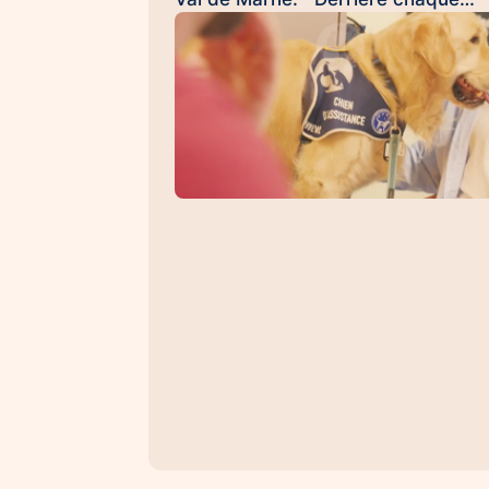
témoignage, il y a une histoire
difficile à raconter. Pour de
nombreuses victimes, franchir la
porte d'un commissariat ou d'un
tribunal, revivre les faits lors d'une
audition ou d'une expertise peut êt
une épreuve. À leurs côtés, les
chiens d'assistance judiciaire
apportent une présence rassurant
sans jugement, qui aide à apaiser
l'anxiété, retrouver un sentiment d
sécurité et, parfois, à libérer une
parole jusque-là retenue. 💙 C'est
exactement ce que permet Texto,
chaque jour. Sa présence discrèt
mais essentielle contribue à créer 
climat de confiance, dans lequel le