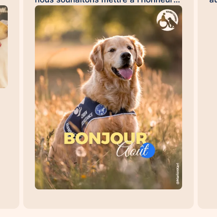
Émilie et Ron, son chien d'assistance
R
à la réussite scolaire HANDI'CHIENS
9
💛 Au quotidien, Ron accompagne
c
Émilie dans son collège et l'aide à
o
évoluer dans un environnement
i
re
scolaire avec davantage de sérénité,

de confiance et d'apaisement. Sa
l'
présence favorise les
o
e,
apprentissages, renforce le
u
sentiment de sécurité et contribue à
t
e
créer un climat propice à la réussite.
o
Les chiens d'assistance à la réussite
#
scolaire permettent : 🐾 d'apaiser les
D
situations de stress et d'anxiété 🐾
S
e
de favoriser la concentration et les
F
un
apprentissages 🐾 de renforcer la
s
confiance en soi 🐾 d'encourager les