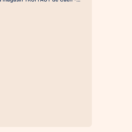
ots le dimanche 20 septembre dès
h30 pour clore ensemble, en
onquérants, et en beauté cette
pération de l'arrondi en caisse
mpulsée par la #FondationTruffaut
. (et Uamba me souffle dans
oreillette qu'il pourrait y avoir une
u deux surprises...). Handi'Chiens,
ne #UneHistoireDeLien qui
ransforme des vies… et des
rganisations aussi 😉
UneHistoireDeLien Nicolas
EWAILLY Nicolas Rouvres
ebastien DUFAUG SARAH
IROUZMANECH #HandiChiens