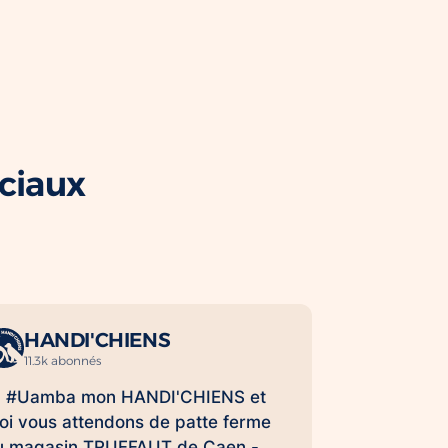
ociaux
HANDI'CHIENS
11.3k abonnés
 #Uamba mon HANDI'CHIENS et
oi vous attendons de patte ferme
u magasin TRUFFAUT de Caen -