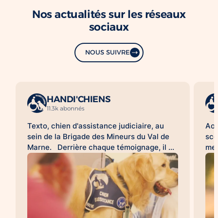
Nos actualités sur les réseaux
sociaux
NOUS SUIVRE
HANDI'CHIENS
11.3k abonnés
Texto, chien d'assistance judiciaire, au
Aoû
sein de la Brigade des Mineurs du Val de
sco
Marne. Derrière chaque témoignage, il y
met
a une histoire difficile à raconter. Pour de
d'a
nombreuses victimes, franchir la porte
HAN
d'un commissariat ou d'un tribunal, revivre
acc
les faits lors d'une audition ou d'une
l'a
expertise peut être une épreuve. À leurs
sco
côtés, les chiens d'assistance judiciaire
con