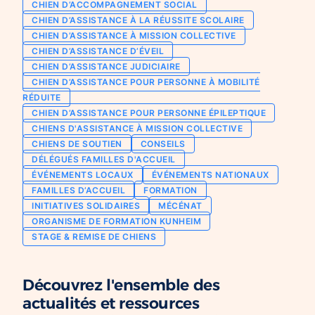
CHIEN D’ACCOMPAGNEMENT SOCIAL
Chien d’assistance pour personne
CHIEN D’ASSISTANCE À LA RÉUSSITE SCOLAIRE
Je deviens mécène ou partenaire
épileptique
CHIEN D’ASSISTANCE À MISSION COLLECTIVE
Ils nous soutiennent
CHIEN D’ASSISTANCE D’ÉVEIL
CHIENS À MISSION COLLECTIVE
CHIEN D’ASSISTANCE JUDICIAIRE
Je m’engage / j’engage mes collaborateurs
Chien d’assistance d’accompagnement
CHIEN D’ASSISTANCE POUR PERSONNE À MOBILITÉ
social
Je lance une collecte
RÉDUITE
Chien d’assistance à la réussite scolaire
CHIEN D’ASSISTANCE POUR PERSONNE ÉPILEPTIQUE
J’engage mes clients
CHIENS D'ASSISTANCE À MISSION COLLECTIVE
Chien d’assistance judiciaire
CHIENS DE SOUTIEN
CONSEILS
DÉLÉGUÉS FAMILLES D'ACCUEIL
ÉVÉNEMENTS LOCAUX
ÉVÉNEMENTS NATIONAUX
FAMILLES D’ACCUEIL
FORMATION
INITIATIVES SOLIDAIRES
MÉCÉNAT
ORGANISME DE FORMATION KUNHEIM
STAGE & REMISE DE CHIENS
Découvrez l'ensemble des
actualités et ressources