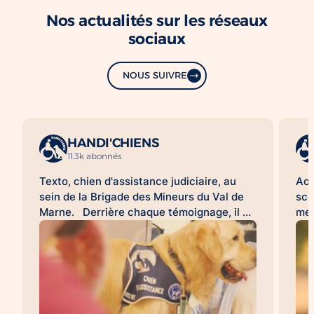
Nos actualités sur les réseaux
sociaux
NOUS SUIVRE
HANDI'CHIENS
11.3k abonnés
Texto, chien d'assistance judiciaire, au
Aoû
sein de la Brigade des Mineurs du Val de
sco
Marne. Derrière chaque témoignage, il y
met
a une histoire difficile à raconter. Pour de
d'a
nombreuses victimes, franchir la porte
HAN
d'un commissariat ou d'un tribunal, revivre
acc
les faits lors d'une audition ou d'une
l'a
expertise peut être une épreuve. À leurs
sco
côtés, les chiens d'assistance judiciaire
con