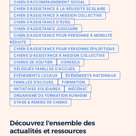
CHIEN D’ACCOMPAGNEMENT SOCIAL
Chien d’assistance pour personne
CHIEN D’ASSISTANCE À LA RÉUSSITE SCOLAIRE
Je deviens mécène ou partenaire
épileptique
CHIEN D’ASSISTANCE À MISSION COLLECTIVE
Ils nous soutiennent
CHIEN D’ASSISTANCE D’ÉVEIL
CHIENS À MISSION COLLECTIVE
CHIEN D’ASSISTANCE JUDICIAIRE
Je m’engage / j’engage mes collaborateurs
Chien d’assistance d’accompagnement
CHIEN D’ASSISTANCE POUR PERSONNE À MOBILITÉ
social
Je lance une collecte
RÉDUITE
Chien d’assistance à la réussite scolaire
CHIEN D’ASSISTANCE POUR PERSONNE ÉPILEPTIQUE
J’engage mes clients
CHIENS D'ASSISTANCE À MISSION COLLECTIVE
Chien d’assistance judiciaire
CHIENS DE SOUTIEN
CONSEILS
DÉLÉGUÉS FAMILLES D'ACCUEIL
ÉVÉNEMENTS LOCAUX
ÉVÉNEMENTS NATIONAUX
FAMILLES D’ACCUEIL
FORMATION
INITIATIVES SOLIDAIRES
MÉCÉNAT
ORGANISME DE FORMATION KUNHEIM
STAGE & REMISE DE CHIENS
Découvrez l'ensemble des
actualités et ressources