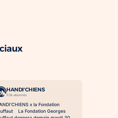
ociaux
HANDI'CHIENS
11.3k abonnés
ANDI'CHIENS x la Fondation
ruffaut La Fondation Georges
ruffaut donnera demain mardi 30