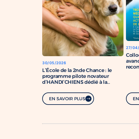
27/04
Coll
avanc
30/05/2026
recon
L’École de la 2nde Chance : le
chien
programme pilote novateur
d’HANDI’CHIENS dédié à la
formation de chiens de soutien.
EN SAVOIR PLUS
EN