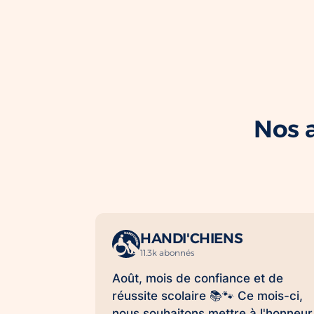
Nos a
HANDI'CHIENS
11.3k abonnés
Août, mois de confiance et de
réussite scolaire 📚🐾 Ce mois-ci,
nous souhaitons mettre à l'honneur