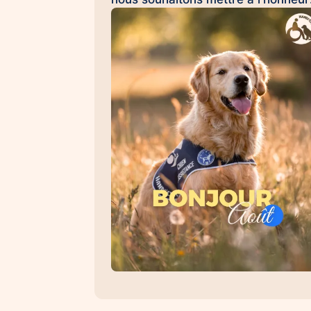
Émilie et Ron, son chien d'assistan
à la réussite scolaire HANDI'CHIE
💛 Au quotidien, Ron accompagne
Émilie dans son collège et l'aide à
évoluer dans un environnement
scolaire avec davantage de sérénit
de confiance et d'apaisement. Sa
présence favorise les
apprentissages, renforce le
sentiment de sécurité et contribue 
créer un climat propice à la réussit
Les chiens d'assistance à la réussi
scolaire permettent : 🐾 d'apaiser l
situations de stress et d'anxiété 🐾
de favoriser la concentration et les
apprentissages 🐾 de renforcer la
confiance en soi 🐾 d'encourager l