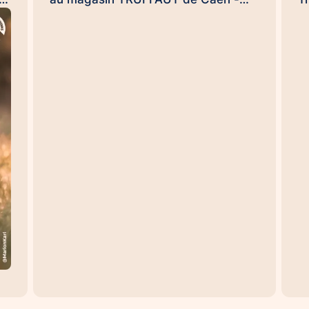
ce
Rots le dimanche 20 septembre dès
j
NS
9h30 pour clore ensemble, en
c
conquérants, et en beauté cette
e
opération de l'arrondi en caisse
H
impulsée par la #FondationTruffaut
s
é,
😉. (et Uamba me souffle dans
H
l'oreillette qu'il pourrait y avoir une
p
ou deux surprises...). Handi'Chiens,
m
une #UneHistoireDeLien qui
p
à
transforme des vies… et des
T
e.
organisations aussi 😉
se
te
#UneHistoireDeLien Nicolas
et
es
DEWAILLY Nicolas Rouvres
d
Sebastien DUFAUG SARAH
r
FIROUZMANECH #HandiChiens
s
d
es
l