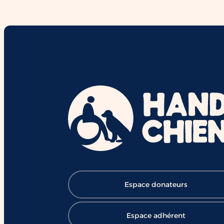
interactions et le vivre-ensemble.
Derrière chaque duo se cachent d
mois de formation,
d'accompagnement et l'engageme
de nombreux bénévoles, salariés e
mécènes. Grâce à cette mobilisatio
des chiens comme Ron contribuent
chaque jour à ouvrir le chemin de l
réussite et de l'inclusion ❤️ 👉
Soutenir HANDI'CHIENS :
https://lnkd.in/eBV53T_7
#HANDICHIENS #ChienDAssistanc
#RéussiteScolaire #Inclusion
#Éducation #Handicap
#ChangerDesVies
Espace donateurs
Espace adhérent