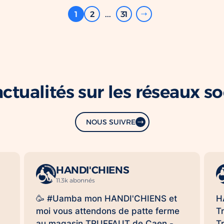
1
2
...
31
ctualités sur les réseaux s
NOUS SUIVRE
HANDI'CHIENS
11.3k abonnés
🥳 #Uamba mon HANDI'CHIENS et
H
moi vous attendons de patte ferme
T
au magasin TRUFFAUT de Caen -
T