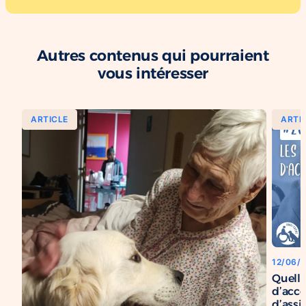
Autres contenus qui pourraient
vous intéresser
ARTICLE
ARTI
12/06/
Quelle
d’acc
d’assi