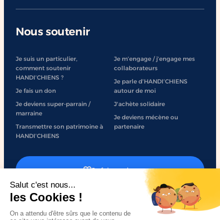
Nous soutenir
Je suis un particulier,
Je m’engage / j’engage mes
comment soutenir
collaborateurs
HANDI’CHIENS ?
Je parle d’HANDI’CHIENS
Je fais un don
autour de moi
Je deviens super-parrain /
J'achète solidaire
marraine
Je deviens mécène ou
Transmettre son patrimoine à
partenaire
HANDI’CHIENS
Je fais un don
J'engage mon entreprise