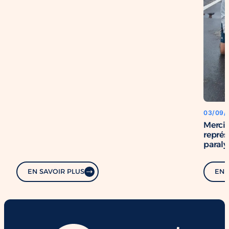
03/09/
Merci 
repré
paral
EN SAVOIR PLUS
EN 