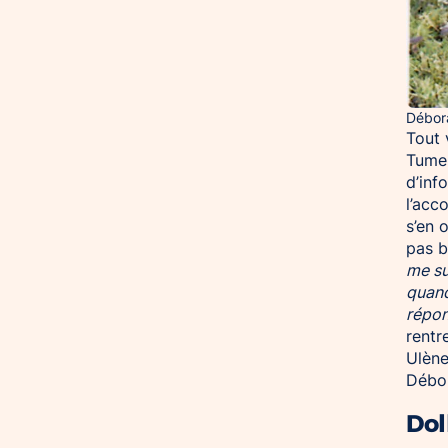
Débora
Tout 
Tumeu
d’inf
l’acc
s’en 
pas b
me su
quand
répon
rentr
Ulène
Débor
Dol