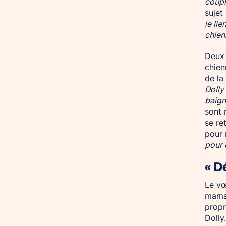
coupl
sujet
le lie
chien
Deux 
chien
de la
Dolly
baign
sont 
se re
pour 
pour 
« D
Le vœ
maman
propr
Dolly