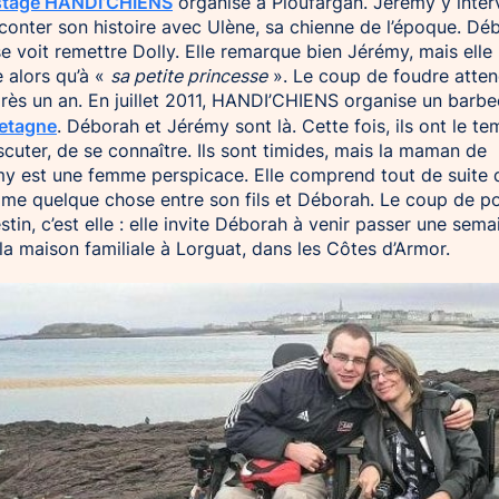
stage HANDI’CHIENS
organisé à Ploufargan. Jérémy y inter
conter son histoire avec Ulène, sa chienne de l’époque. Dé
 se voit remettre Dolly. Elle remarque bien Jérémy, mais elle
 alors qu’à «
sa petite princesse
». Le coup de foudre atten
rès un an. En juillet 2011, HANDI’CHIENS organise un barb
etagne
. Déborah et Jérémy sont là. Cette fois, ils ont le t
scuter, de se connaître. Ils sont timides, mais la maman de
y est une femme perspicace. Elle comprend tout de suite q
ame quelque chose entre son fils et Déborah. Le coup de p
stin, c’est elle : elle invite Déborah à venir passer une sema
la maison familiale à Lorguat, dans les Côtes d’Armor.