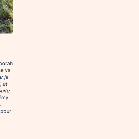
éborah
ne va
r je
, et
suite
émy
.
 pour