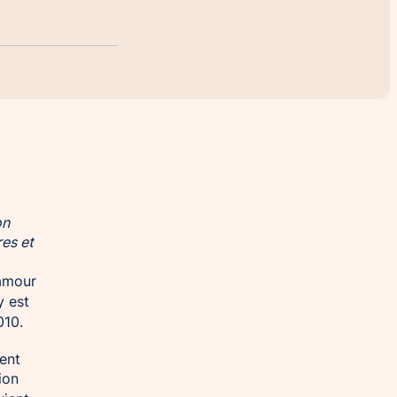
on
es et
 amour
y est
010.
ient
ion