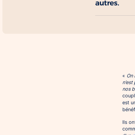
autres.
«
On 
n’est
nos b
coupl
est u
bénéf
Ils o
commu