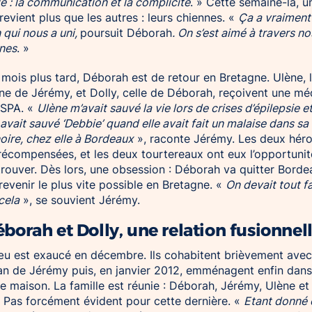
e : la communication et la complicité
. » Cette semaine-là, u
 revient plus que les autres : leurs chiennes. «
Ça a vraiment
n qui nous a uni,
poursuit Déborah
. On s’est aimé à travers no
nes
. »
mois plus tard, Déborah est de retour en Bretagne. Ulène, 
ne de Jérémy, et Dolly, celle de Déborah, reçoivent une méd
 SPA. «
Ulène m’avait sauvé la vie lors de crises d’épilepsie e
 avait sauvé ‘Debbie’ quand elle avait fait un malaise dans sa
oire, chez elle à Bordeaux
», raconte Jérémy. Les deux héro
récompensées, et les deux tourtereaux ont eux l’opportunit
trouver. Dès lors, une obsession : Déborah va quitter Bord
revenir le plus vite possible en Bretagne. «
On devait tout fa
cela
», se souvient Jérémy.
éborah et Dolly, une relation fusionnell
u est exaucé en décembre. Ils cohabitent brièvement avec
 de Jérémy puis, en janvier 2012, emménagent enfin dans
e maison. La famille est réunie : Déborah, Jérémy, Ulène et
. Pas forcément évident pour cette dernière. «
Etant donné 