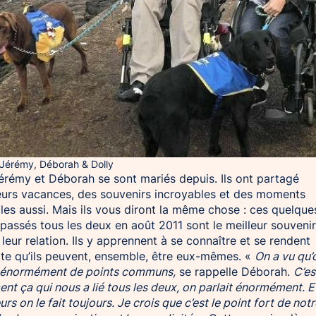
Jérémy, Déborah & Dolly
érémy et Déborah se sont mariés depuis. Ils ont partagé
eurs vacances, des souvenirs incroyables et des moments
ciles aussi. Mais ils vous diront la même chose : ces quelque
 passés tous les deux en août 2011 sont le meilleur souveni
 leur relation. Ils y apprennent à se connaître et se rendent
e qu’ils peuvent, ensemble, être eux-mêmes. «
On a vu qu’
 énormément de points communs,
se rappelle Déborah.
C’es
ent ça qui nous a lié tous les deux, on parlait énormément. E
eurs on le fait toujours. Je crois que c’est le point fort de not