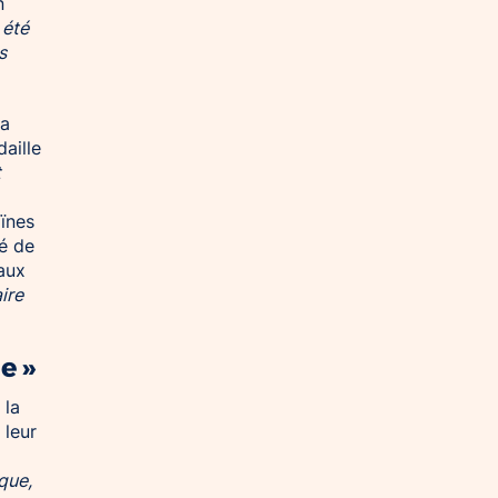
n
 été
s
la
aille
t
ïnes
é de
eaux
ire
e »
 la
 leur
que,