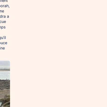
vient
borah,
 ne
dra a
ecue
emps
u’il
ouce
ine