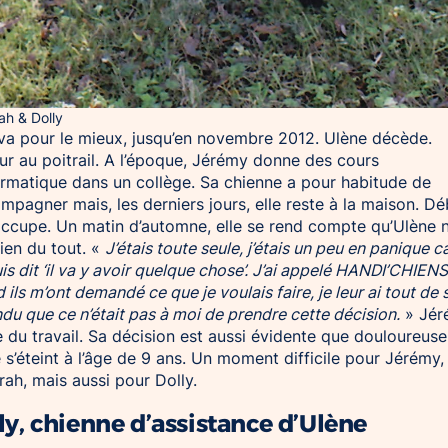
h & Dolly
va pour le mieux, jusqu’en novembre 2012. Ulène décède.
r au poitrail. A l’époque, Jérémy donne des cours
ormatique dans un collège. Sa chienne a pour habitude de
ompagner mais, les derniers jours, elle reste à la maison. D
occupe. Un matin d’automne, elle se rend compte qu’Ulène 
ien du tout. «
J’étais toute seule, j’étais un peu en panique ca
is dit ‘il va y avoir quelque chose’. J’ai appelé HANDI’CHIENS
 ils m’ont demandé ce que je voulais faire, je leur ai tout de 
du que ce n’était pas à moi de prendre cette décision.
» Jér
e du travail. Sa décision est aussi évidente que douloureuse
 s’éteint à l’âge de 9 ans. Un moment difficile pour Jérémy,
ah, mais aussi pour Dolly.
ly, chienne d’assistance d’Ulène