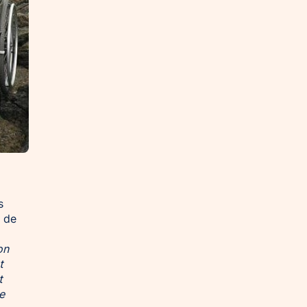
s
r de
on
t
t
re