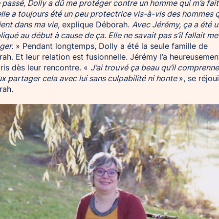
e passé, Dolly a dû me protéger contre un homme qui m’a fait
elle a toujours été un peu protectrice vis-à-vis des hommes 
ient dans ma vie,
explique Déborah.
Avec Jérémy, ça a été 
iqué au début à cause de ça. Elle ne savait pas s’il fallait me
ger.
» Pendant longtemps, Dolly a été la seule famille de
ah. Et leur relation est fusionnelle. Jérémy l’a heureusemen
is dès leur rencontre. «
J’ai trouvé ça beau qu’il comprenne
ux partager cela avec lui sans culpabilité ni honte
», se réjoui
rah.