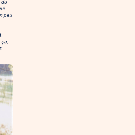
 du
qui
un peu
t
 ça,
t