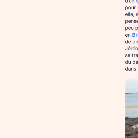
d’un
pour 
elle,
pense
peu p
Br
en
de di
Jérém
se tr
du de
dans 