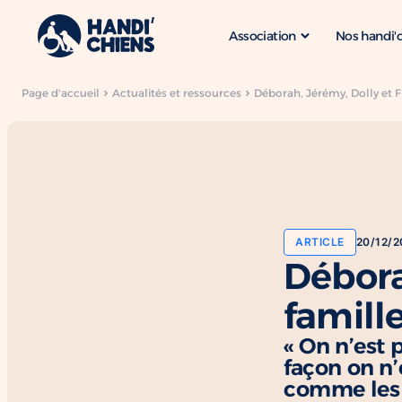
Association
Nos handi'
Page d'accueil
Actualités et ressources
Déborah, Jérémy, Dolly et Fl
ARTICLE
20/12/2
Débora
famille
« On n’est 
façon on n’
comme les 