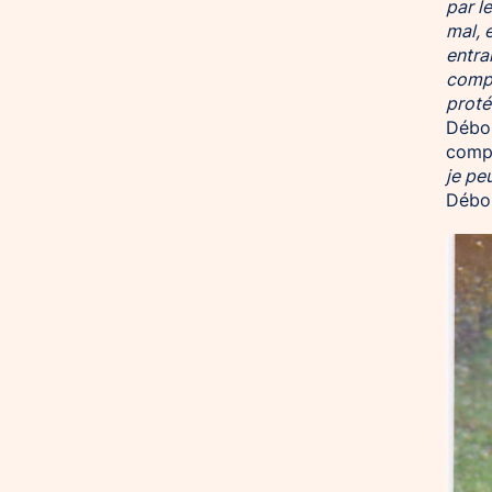
par l
mal, 
entra
compl
proté
Débor
compr
je pe
Débo