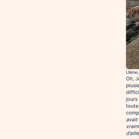
Ulène,
Oh, J
plusi
diffi
jours
toute
compt
avait
vraim
d’aill