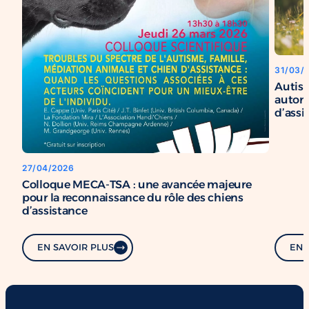
31/03/
Autism
auton
d’assi
27/04/2026
Colloque MECA-TSA : une avancée majeure
pour la reconnaissance du rôle des chiens
d’assistance
EN SAVOIR PLUS
EN 