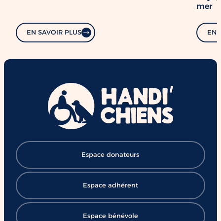
mer
EN SAVOIR PLUS
EN 
Espace donateurs
Espace adhérent
Espace bénévole