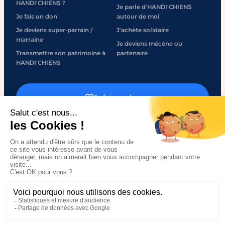
HANDI’CHIENS ?
Je parle d’HANDI’CHIENS
Je fais un don
autour de moi
Je deviens super-parrain /
J'achète solidaire
marraine
Je deviens mécène ou
Transmettre son patrimoine à
partenaire
HANDI’CHIENS
Je fais un don
J'engage mon entreprise
Mentions légales
Politique de confidentialité
Accessibilité
Plan du site