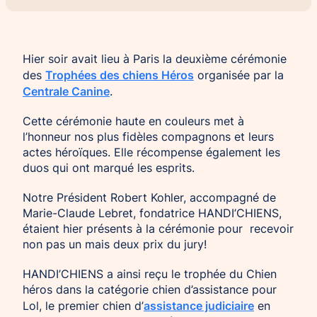
Chien d’assistance pour personne
Je deviens mécène ou partenaire
épileptique
Ils nous soutiennent
Hier soir avait lieu à Paris la deuxième cérémonie
CHIENS À MISSION COLLECTIVE
Je m’engage / j’engage mes collaborateurs
Trophées des chiens Héros
des
organisée par la
Chien d’assistance d’accompagnement
Centrale Canine
.
social
Je lance une collecte
Chien d’assistance à la réussite scolaire
J’engage mes clients
Cette cérémonie haute en couleurs met à
Chien d’assistance judiciaire
l’honneur nos plus fidèles compagnons et leurs
actes héroïques. Elle récompense également les
duos qui ont marqué les esprits.
Notre Président Robert Kohler, accompagné de
Marie-Claude Lebret, fondatrice HANDI’CHIENS,
étaient hier présents à la cérémonie pour recevoir
non pas un mais deux prix du jury!
HANDI’CHIENS a ainsi reçu le trophée du Chien
héros dans la catégorie chien d’assistance pour
assistance judiciaire
Lol, le premier chien d’
en