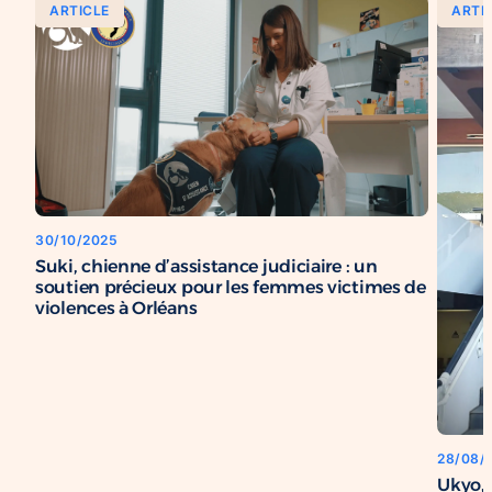
ARTICLE
ARTI
30/10/2025
Suki, chienne d’assistance judiciaire : un
soutien précieux pour les femmes victimes de
violences à Orléans
28/08/
Ukyo, 