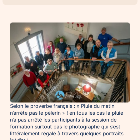
Chien d’assistance pour personne
Je deviens mécène ou partenaire
épileptique
Ils nous soutiennent
CHIENS À MISSION COLLECTIVE
Je m’engage / j’engage mes collaborateurs
Chien d’assistance d’accompagnement
social
Je lance une collecte
Chien d’assistance à la réussite scolaire
J’engage mes clients
Chien d’assistance judiciaire
Selon le proverbe français : « Pluie du matin
n’arrête pas le pèlerin » ! en tous les cas la pluie
n’a pas arrêté les participants à la session de
formation surtout pas le photographe qui s’est
littéralement régalé à travers quelques portraits