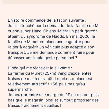
Chien d’assistance pour personne
Je deviens mécène ou partenaire
épileptique
Ils nous soutiennent
L’histoire commence de la façon suivante :
CHIENS À MISSION COLLECTIVE
Je m’engage / j’engage mes collaborateurs
Je suis touché par la demande de la famille de M
Chien d’assistance d’accompagnement
et son super Handi’Chiens. M est un petit garçon
social
Je lance une collecte
atteint du syndrome de Hadds. En mai 2020, la
Chien d’assistance à la réussite scolaire
J’engage mes clients
famille de M met en place une cagnotte pour
Chien d’assistance judiciaire
l’aider à acquérir un véhicule plus adapté à son
transport. Je me demande comment faire pour
dépasser un simple geste personnel ?
L’idée qui me vient est la suivante :
La ferme du Muret (25km) vend d’excellentes
fraises de mai à mi-août. Le prix sur place est
relativement attractif : 1,5€ plus bas qu’au
supermarché.
Je peux prendre une marge de 1€ en restant plus
bas que le magasin local et surtout proposer des
fraises fraîchement cueillies !