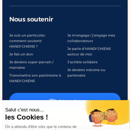
Nous soutenir
Je suis un particulier,
Je m’engage / j’engage mes
comment soutenir
collaborateurs
HANDI’CHIENS ?
Je parle d’HANDI’CHIENS
Je fais un don
autour de moi
Je deviens super-parrain /
J'achète solidaire
marraine
Je deviens mécène ou
Transmettre son patrimoine à
partenaire
HANDI’CHIENS
Je fais un don
J'engage mon entreprise