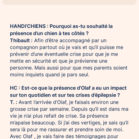
Chien d’assistance pour personne
Je deviens mécène ou partenaire
épileptique
Ils nous soutiennent
HANDI’CHIENS : Pourquoi as-tu souhaité la
CHIENS À MISSION COLLECTIVE
Je m’engage / j’engage mes collaborateurs
présence d’un chien à tes côtés ?
Chien d’assistance d’accompagnement
Thibault :
Afin d’être accompagné par un
social
Je lance une collecte
compagnon partout où je vais et qu’il puisse me
Chien d’assistance à la réussite scolaire
J’engage mes clients
prévenir d’une éventuelle crise pour que je me
Chien d’assistance judiciaire
mette en sécurité et que je prévienne une
personne. Mais aussi pour que mes parents soient
moins inquiets quand je pars seul.
HC : Est-ce que la présence d’Olaf a eu un impact
sur ton quotidien et sur tes crises d’épilepsie ?
T. :
Avant l’arrivée d’Olaf, je faisais environ une
grosse crise par semaine. Depuis qu’il est dans ma
vie je n’ai plus refait de crise. Sa présence
m’apaise beaucoup. Si j’ai des vertiges, je sais qu’il
sera là pour me rassurer et prendre soin de moi.
Avec Olaf , je vais faire des témoignages pour