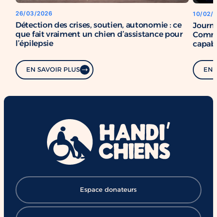
26/03/2026
10/02/
Détection des crises, soutien, autonomie : ce
Journé
que fait vraiment un chien d’assistance pour
Comme
l’épilepsie
capabl
EN SAVOIR PLUS
EN 
Espace donateurs