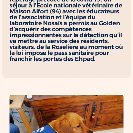
séjour à l’Ecole nationale vétérinaire de
Chien d’assistance pour personne
Je deviens mécène ou partenaire
Maison Alfort (94) avec les éducateurs
épileptique
de l’association et l’équipe du
Ils nous soutiennent
laboratoire Nosaïs a permis au Golden
CHIENS À MISSION COLLECTIVE
d’acquérir des compétences
Je m’engage / j’engage mes collaborateurs
Chien d’assistance d’accompagnement
impressionnantes sur la détection qu’il
social
Je lance une collecte
va mettre au service des résidents,
visiteurs, de la Roselière au moment où
Chien d’assistance à la réussite scolaire
J’engage mes clients
la loi impose le pass sanitaire pour
Chien d’assistance judiciaire
franchir les portes des Ehpad.