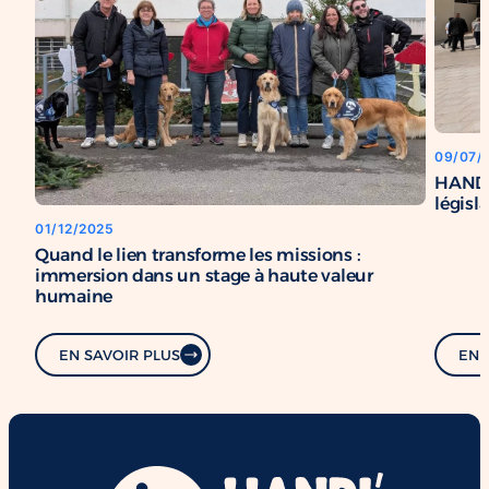
09/07/
HANDI’
législ
01/12/2025
Quand le lien transforme les missions :
immersion dans un stage à haute valeur
humaine
EN SAVOIR PLUS
EN 