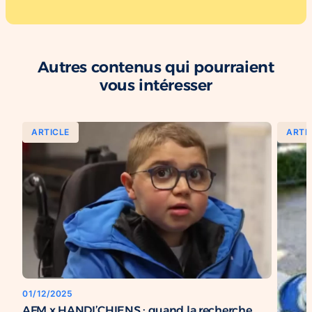
Autres contenus qui pourraient
vous intéresser
ARTICLE
ARTI
01/12/2025
AFM x HANDI’CHIENS : quand la recherche