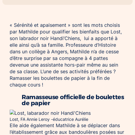
Chien d’assistance pour personne
Je deviens mécène ou partenaire
épileptique
Ils nous soutiennent
« Sérénité et apaisement » sont les mots choisis
CHIENS À MISSION COLLECTIVE
Je m’engage / j’engage mes collaborateurs
par Mathilde pour qualifier les bienfaits que Lost,
Chien d’assistance d’accompagnement
son labrador noir Handi’Chiens, lui a apporté à
social
Je lance une collecte
elle ainsi qu’à sa famille. Professeure d’Histoire
Chien d’assistance à la réussite scolaire
J’engage mes clients
dans un collège à Angers, Mathilde n’a de cesse
Chien d’assistance judiciaire
d’être surprise par sa compagne à 4 pattes
devenue une assistante hors-pair même au sein
de sa classe. L’une de ses activités préférées ?
Ramasser les boulettes de papier à la fin de
chaque cours !
Ramasseuse officielle de boulettes
de papier
Lost, FA Annie Leroy -éducatrice Aurélie
Elle aide également Mathilde à se déplacer dans
l’établissement grâce aux bandoulières posées sur