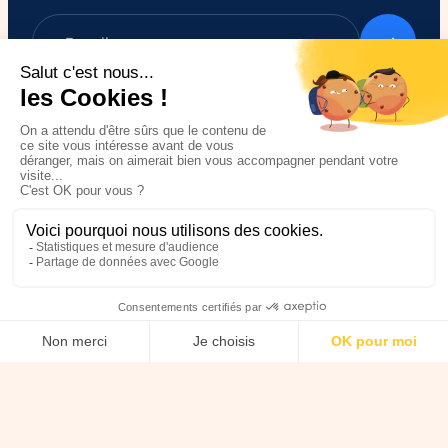
Nous soutenir
Je suis un particulier,
Je m’engage / j’engage mes
comment soutenir
collaborateurs
HANDI’CHIENS ?
Je parle d’HANDI’CHIENS
Je fais un don
autour de moi
Je deviens super-parrain /
J'achète solidaire
marraine
Je deviens mécène ou
Transmettre son patrimoine à
partenaire
HANDI’CHIENS
Je fais un don