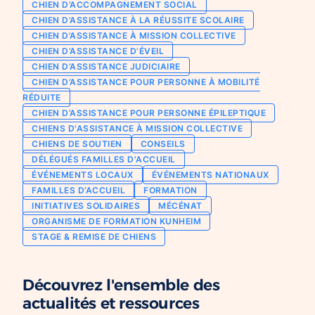
CHIEN D’ACCOMPAGNEMENT SOCIAL
Chien d’assistance pour personne
CHIEN D’ASSISTANCE À LA RÉUSSITE SCOLAIRE
Je deviens mécène ou partenaire
épileptique
CHIEN D’ASSISTANCE À MISSION COLLECTIVE
Ils nous soutiennent
CHIEN D’ASSISTANCE D’ÉVEIL
CHIENS À MISSION COLLECTIVE
CHIEN D’ASSISTANCE JUDICIAIRE
Je m’engage / j’engage mes collaborateurs
Chien d’assistance d’accompagnement
CHIEN D’ASSISTANCE POUR PERSONNE À MOBILITÉ
social
Je lance une collecte
RÉDUITE
Chien d’assistance à la réussite scolaire
CHIEN D’ASSISTANCE POUR PERSONNE ÉPILEPTIQUE
J’engage mes clients
CHIENS D'ASSISTANCE À MISSION COLLECTIVE
Chien d’assistance judiciaire
CHIENS DE SOUTIEN
CONSEILS
DÉLÉGUÉS FAMILLES D'ACCUEIL
ÉVÉNEMENTS LOCAUX
ÉVÉNEMENTS NATIONAUX
FAMILLES D’ACCUEIL
FORMATION
INITIATIVES SOLIDAIRES
MÉCÉNAT
ORGANISME DE FORMATION KUNHEIM
STAGE & REMISE DE CHIENS
Découvrez l'ensemble des
actualités et ressources