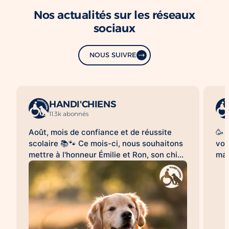
Nos actualités sur les réseaux
sociaux
NOUS SUIVRE
HANDI'CHIENS
11.3k abonnés
Août, mois de confiance et de réussite
🥳 
scolaire 📚🐾 Ce mois-ci, nous souhaitons
vou
mettre à l'honneur Émilie et Ron, son chien
mag
d'assistance à la réussite scolaire
le 
HANDI'CHIENS 💛 Au quotidien, Ron
clo
accompagne Émilie dans son collège et
bea
l'aide à évoluer dans un environnement
cai
scolaire avec davantage de sérénité, de
😉.
confiance et d'apaisement. Sa présence
qu'