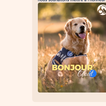
Émilie et Ron, son chien d'assistan
à la réussite scolaire HANDI'CHIE
💛 Au quotidien, Ron accompagne
Émilie dans son collège et l'aide à
évoluer dans un environnement
scolaire avec davantage de sérénit
de confiance et d'apaisement. Sa
présence favorise les
apprentissages, renforce le
sentiment de sécurité et contribue 
créer un climat propice à la réussit
Les chiens d'assistance à la réussi
scolaire permettent : 🐾 d'apaiser l
situations de stress et d'anxiété 🐾
de favoriser la concentration et les
apprentissages 🐾 de renforcer la
confiance en soi 🐾 d'encourager l