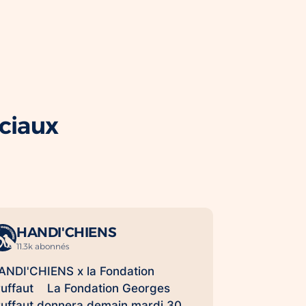
ociaux
HANDI'CHIENS
11.3k abonnés
ANDI'CHIENS x la Fondation
ruffaut La Fondation Georges
ruffaut donnera demain mardi 30