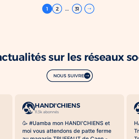
1
2
...
31
ctualités sur les réseaux s
NOUS SUIVRE
HANDI'CHIENS
11.3k abonnés
🥳 #Uamba mon HANDI'CHIENS et
H
moi vous attendons de patte ferme
T
au magasin TRUFFAUT de Caen -
T