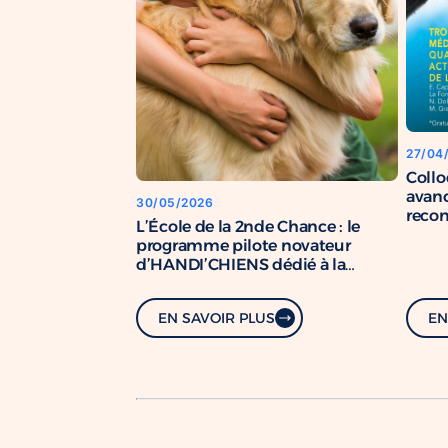
27/04
Coll
avanc
30/05/2026
recon
L’École de la 2nde Chance : le
chien
programme pilote novateur
d’HANDI’CHIENS dédié à la
formation de chiens de soutien.
EN SAVOIR PLUS
EN