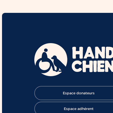
interactions et le vivre-ensemble.
Derrière chaque duo se cachent d
mois de formation,
d'accompagnement et l'engageme
de nombreux bénévoles, salariés e
mécènes. Grâce à cette mobilisatio
des chiens comme Ron contribuent
chaque jour à ouvrir le chemin de l
réussite et de l'inclusion ❤️ 👉
Soutenir HANDI'CHIENS :
https://lnkd.in/eBV53T_7
#HANDICHIENS #ChienDAssistanc
#RéussiteScolaire #Inclusion
#Éducation #Handicap
#ChangerDesVies
Espace donateurs
Espace adhérent