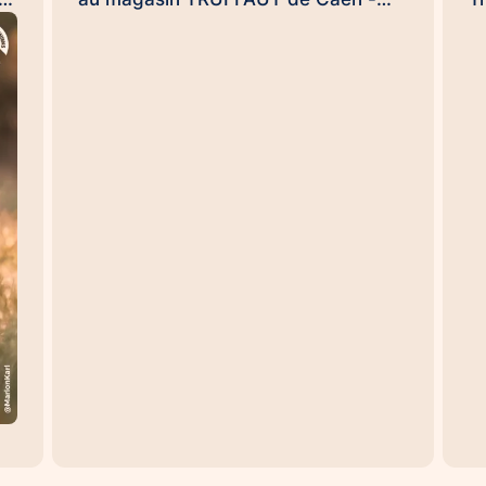
ce
Rots le dimanche 20 septembre dès
j
NS
9h30 pour clore ensemble, en
c
conquérants, et en beauté cette
e
opération de l'arrondi en caisse
H
impulsée par la #FondationTruffaut
s
é,
😉. (et Uamba me souffle dans
H
l'oreillette qu'il pourrait y avoir une
p
ou deux surprises...). Handi'Chiens,
m
une #UneHistoireDeLien qui
p
à
transforme des vies… et des
T
e.
organisations aussi 😉
se
te
#UneHistoireDeLien Nicolas
et
es
DEWAILLY Nicolas Rouvres
d
Sebastien DUFAUG SARAH
r
FIROUZMANECH #HandiChiens
s
d
es
l