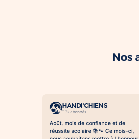
Nos a
HANDI'CHIENS
11.3k abonnés
Août, mois de confiance et de
réussite scolaire 📚🐾 Ce mois-ci,
nous souhaitons mettre à l'honneur