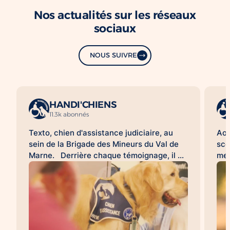
Nos actualités sur les réseaux
sociaux
NOUS SUIVRE
HANDI'CHIENS
11.3k abonnés
Texto, chien d'assistance judiciaire, au
Aoû
sein de la Brigade des Mineurs du Val de
sco
Marne. Derrière chaque témoignage, il y
met
a une histoire difficile à raconter. Pour de
d'a
nombreuses victimes, franchir la porte
HAN
d'un commissariat ou d'un tribunal, revivre
acc
les faits lors d'une audition ou d'une
l'a
expertise peut être une épreuve. À leurs
sco
côtés, les chiens d'assistance judiciaire
con