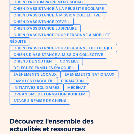
CHIEN D’ACCOMPAGNEMENT SOCIAL
Chien d’assistance pour personne
CHIEN D’ASSISTANCE À LA RÉUSSITE SCOLAIRE
Je deviens mécène ou partenaire
épileptique
CHIEN D’ASSISTANCE À MISSION COLLECTIVE
Ils nous soutiennent
CHIEN D’ASSISTANCE D’ÉVEIL
CHIENS À MISSION COLLECTIVE
CHIEN D’ASSISTANCE JUDICIAIRE
Je m’engage / j’engage mes collaborateurs
Chien d’assistance d’accompagnement
CHIEN D’ASSISTANCE POUR PERSONNE À MOBILITÉ
social
Je lance une collecte
RÉDUITE
Chien d’assistance à la réussite scolaire
CHIEN D’ASSISTANCE POUR PERSONNE ÉPILEPTIQUE
J’engage mes clients
CHIENS D'ASSISTANCE À MISSION COLLECTIVE
Chien d’assistance judiciaire
CHIENS DE SOUTIEN
CONSEILS
DÉLÉGUÉS FAMILLES D'ACCUEIL
ÉVÉNEMENTS LOCAUX
ÉVÉNEMENTS NATIONAUX
FAMILLES D’ACCUEIL
FORMATION
INITIATIVES SOLIDAIRES
MÉCÉNAT
ORGANISME DE FORMATION KUNHEIM
STAGE & REMISE DE CHIENS
Découvrez l'ensemble des
actualités et ressources