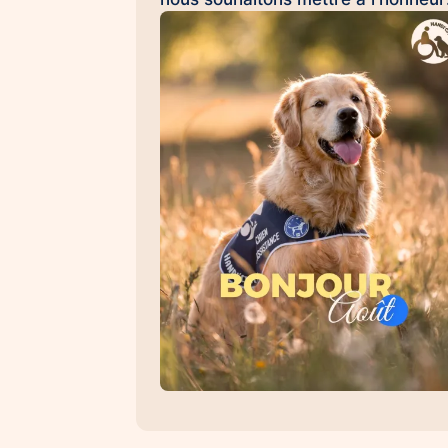
Émilie et Ron, son chien d'assistan
à la réussite scolaire HANDI'CHIE
💛 Au quotidien, Ron accompagne
Émilie dans son collège et l'aide à
évoluer dans un environnement
scolaire avec davantage de sérénit
de confiance et d'apaisement. Sa
présence favorise les
apprentissages, renforce le
sentiment de sécurité et contribue 
créer un climat propice à la réussit
Les chiens d'assistance à la réussi
scolaire permettent : 🐾 d'apaiser l
situations de stress et d'anxiété 🐾
de favoriser la concentration et les
apprentissages 🐾 de renforcer la
confiance en soi 🐾 d'encourager l