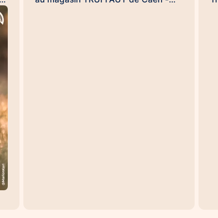
ce
Rots le dimanche 20 septembre dès
j
NS
9h30 pour clore ensemble, en
c
conquérants, et en beauté cette
e
opération de l'arrondi en caisse
H
impulsée par la #FondationTruffaut
s
é,
😉. (et Uamba me souffle dans
H
l'oreillette qu'il pourrait y avoir une
p
ou deux surprises...). Handi'Chiens,
m
une #UneHistoireDeLien qui
p
à
transforme des vies… et des
T
e.
organisations aussi 😉
se
te
#UneHistoireDeLien Nicolas
et
es
DEWAILLY Nicolas Rouvres
d
Sebastien DUFAUG SARAH
r
FIROUZMANECH #HandiChiens
s
d
es
l