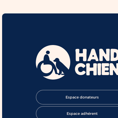
interactions et le vivre-ensemble.
Derrière chaque duo se cachent d
mois de formation,
d'accompagnement et l'engageme
de nombreux bénévoles, salariés e
mécènes. Grâce à cette mobilisatio
des chiens comme Ron contribuent
chaque jour à ouvrir le chemin de l
réussite et de l'inclusion ❤️ 👉
Soutenir HANDI'CHIENS :
https://lnkd.in/eBV53T_7
#HANDICHIENS #ChienDAssistanc
#RéussiteScolaire #Inclusion
#Éducation #Handicap
#ChangerDesVies
Espace donateurs
Espace adhérent