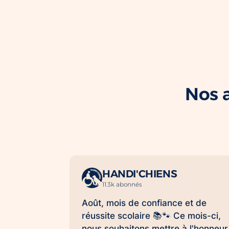
Nos a
HANDI'CHIENS
11.3k abonnés
Août, mois de confiance et de
réussite scolaire 📚🐾 Ce mois-ci,
nous souhaitons mettre à l'honneur