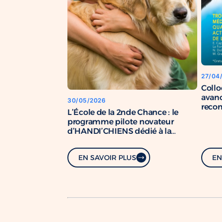
27/04
Coll
avanc
30/05/2026
recon
L’École de la 2nde Chance : le
chien
programme pilote novateur
d’HANDI’CHIENS dédié à la
formation de chiens de soutien.
EN SAVOIR PLUS
EN