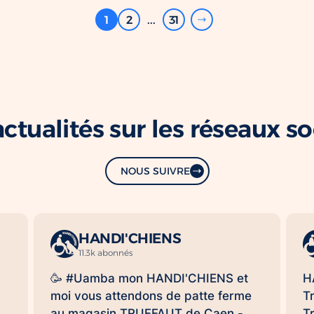
1
2
...
31
ctualités sur les réseaux s
NOUS SUIVRE
HANDI'CHIENS
11.3k abonnés
🥳 #Uamba mon HANDI'CHIENS et
H
moi vous attendons de patte ferme
T
au magasin TRUFFAUT de Caen -
T