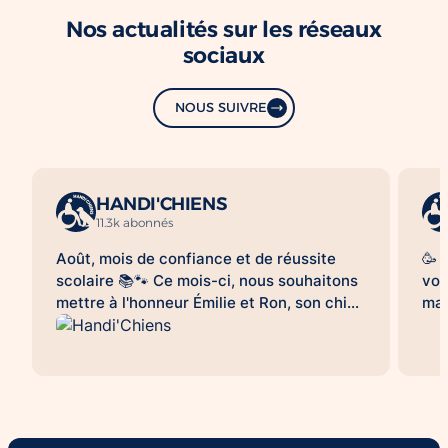
Nos actualités sur les réseaux
sociaux
NOUS SUIVRE
HANDI'CHIENS
11.3k abonnés
Août, mois de confiance et de réussite
🥳 
scolaire 📚🐾 Ce mois-ci, nous souhaitons
vou
mettre à l'honneur Émilie et Ron, son chien
mag
d'assistance à la réussite scolaire
le 
HANDI'CHIENS 💛 Au quotidien, Ron
clo
accompagne Émilie dans son collège et
bea
l'aide à évoluer dans un environnement
cai
scolaire avec davantage de sérénité, de
😉.
confiance et d'apaisement. Sa présence
qu'