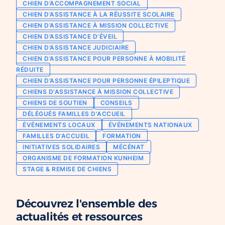
CHIEN D’ACCOMPAGNEMENT SOCIAL
Chien d’assistance pour personne
CHIEN D’ASSISTANCE À LA RÉUSSITE SCOLAIRE
Je deviens mécène ou partenaire
épileptique
CHIEN D’ASSISTANCE À MISSION COLLECTIVE
Ils nous soutiennent
CHIEN D’ASSISTANCE D’ÉVEIL
CHIENS À MISSION COLLECTIVE
CHIEN D’ASSISTANCE JUDICIAIRE
Je m’engage / j’engage mes collaborateurs
Chien d’assistance d’accompagnement
CHIEN D’ASSISTANCE POUR PERSONNE À MOBILITÉ
social
Je lance une collecte
RÉDUITE
Chien d’assistance à la réussite scolaire
CHIEN D’ASSISTANCE POUR PERSONNE ÉPILEPTIQUE
J’engage mes clients
CHIENS D'ASSISTANCE À MISSION COLLECTIVE
Chien d’assistance judiciaire
CHIENS DE SOUTIEN
CONSEILS
DÉLÉGUÉS FAMILLES D'ACCUEIL
ÉVÉNEMENTS LOCAUX
ÉVÉNEMENTS NATIONAUX
FAMILLES D’ACCUEIL
FORMATION
INITIATIVES SOLIDAIRES
MÉCÉNAT
ORGANISME DE FORMATION KUNHEIM
STAGE & REMISE DE CHIENS
Découvrez l'ensemble des
actualités et ressources