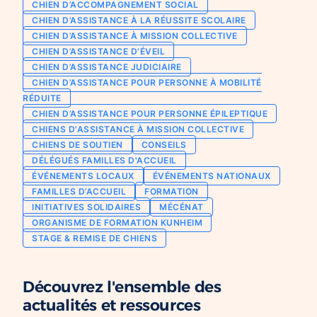
CHIEN D’ACCOMPAGNEMENT SOCIAL
Chien d’assistance pour personne
CHIEN D’ASSISTANCE À LA RÉUSSITE SCOLAIRE
Je deviens mécène ou partenaire
épileptique
CHIEN D’ASSISTANCE À MISSION COLLECTIVE
Ils nous soutiennent
CHIEN D’ASSISTANCE D’ÉVEIL
CHIENS À MISSION COLLECTIVE
CHIEN D’ASSISTANCE JUDICIAIRE
Je m’engage / j’engage mes collaborateurs
Chien d’assistance d’accompagnement
CHIEN D’ASSISTANCE POUR PERSONNE À MOBILITÉ
social
Je lance une collecte
RÉDUITE
Chien d’assistance à la réussite scolaire
CHIEN D’ASSISTANCE POUR PERSONNE ÉPILEPTIQUE
J’engage mes clients
CHIENS D'ASSISTANCE À MISSION COLLECTIVE
Chien d’assistance judiciaire
CHIENS DE SOUTIEN
CONSEILS
DÉLÉGUÉS FAMILLES D'ACCUEIL
ÉVÉNEMENTS LOCAUX
ÉVÉNEMENTS NATIONAUX
FAMILLES D’ACCUEIL
FORMATION
INITIATIVES SOLIDAIRES
MÉCÉNAT
ORGANISME DE FORMATION KUNHEIM
STAGE & REMISE DE CHIENS
Découvrez l'ensemble des
actualités et ressources