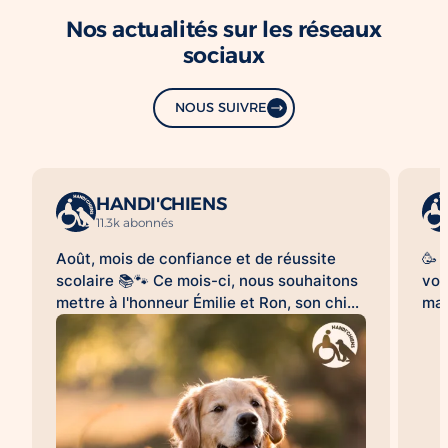
Nos actualités sur les réseaux
sociaux
NOUS SUIVRE
HANDI'CHIENS
11.3k abonnés
Août, mois de confiance et de réussite
🥳 
scolaire 📚🐾 Ce mois-ci, nous souhaitons
vou
mettre à l'honneur Émilie et Ron, son chien
mag
d'assistance à la réussite scolaire
le 
HANDI'CHIENS 💛 Au quotidien, Ron
clo
accompagne Émilie dans son collège et
bea
l'aide à évoluer dans un environnement
cai
scolaire avec davantage de sérénité, de
😉.
confiance et d'apaisement. Sa présence
qu'