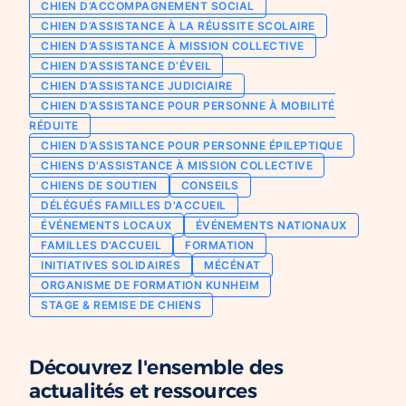
CHIEN D’ACCOMPAGNEMENT SOCIAL
Chien d’assistance pour personne
CHIEN D’ASSISTANCE À LA RÉUSSITE SCOLAIRE
Je deviens mécène ou partenaire
épileptique
CHIEN D’ASSISTANCE À MISSION COLLECTIVE
Ils nous soutiennent
CHIEN D’ASSISTANCE D’ÉVEIL
CHIENS À MISSION COLLECTIVE
CHIEN D’ASSISTANCE JUDICIAIRE
Je m’engage / j’engage mes collaborateurs
Chien d’assistance d’accompagnement
CHIEN D’ASSISTANCE POUR PERSONNE À MOBILITÉ
social
Je lance une collecte
RÉDUITE
Chien d’assistance à la réussite scolaire
CHIEN D’ASSISTANCE POUR PERSONNE ÉPILEPTIQUE
J’engage mes clients
CHIENS D'ASSISTANCE À MISSION COLLECTIVE
Chien d’assistance judiciaire
CHIENS DE SOUTIEN
CONSEILS
DÉLÉGUÉS FAMILLES D'ACCUEIL
ÉVÉNEMENTS LOCAUX
ÉVÉNEMENTS NATIONAUX
FAMILLES D’ACCUEIL
FORMATION
INITIATIVES SOLIDAIRES
MÉCÉNAT
ORGANISME DE FORMATION KUNHEIM
STAGE & REMISE DE CHIENS
Découvrez l'ensemble des
actualités et ressources