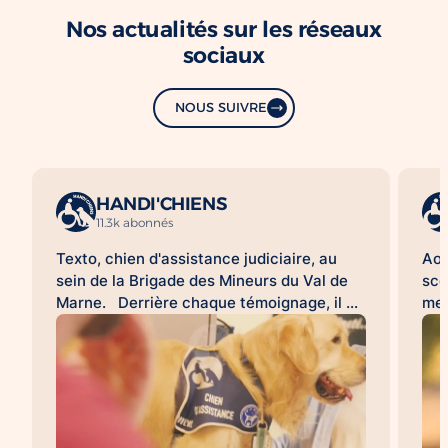
Nos actualités sur les réseaux
sociaux
NOUS SUIVRE
HANDI'CHIENS
11.3k abonnés
Texto, chien d'assistance judiciaire, au
Aoû
sein de la Brigade des Mineurs du Val de
sco
Marne. Derrière chaque témoignage, il y
met
a une histoire difficile à raconter. Pour de
d'a
nombreuses victimes, franchir la porte
HAN
d'un commissariat ou d'un tribunal, revivre
acc
les faits lors d'une audition ou d'une
l'a
expertise peut être une épreuve. À leurs
sco
côtés, les chiens d'assistance judiciaire
con