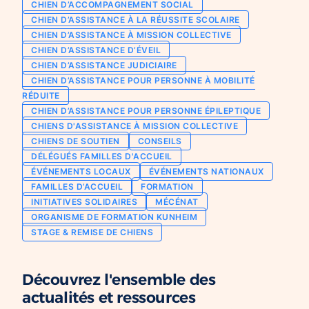
CHIEN D’ACCOMPAGNEMENT SOCIAL
Chien d’assistance pour personne
CHIEN D’ASSISTANCE À LA RÉUSSITE SCOLAIRE
Je deviens mécène ou partenaire
épileptique
CHIEN D’ASSISTANCE À MISSION COLLECTIVE
Ils nous soutiennent
CHIEN D’ASSISTANCE D’ÉVEIL
CHIENS À MISSION COLLECTIVE
CHIEN D’ASSISTANCE JUDICIAIRE
Je m’engage / j’engage mes collaborateurs
Chien d’assistance d’accompagnement
CHIEN D’ASSISTANCE POUR PERSONNE À MOBILITÉ
social
Je lance une collecte
RÉDUITE
Chien d’assistance à la réussite scolaire
CHIEN D’ASSISTANCE POUR PERSONNE ÉPILEPTIQUE
J’engage mes clients
CHIENS D'ASSISTANCE À MISSION COLLECTIVE
Chien d’assistance judiciaire
CHIENS DE SOUTIEN
CONSEILS
DÉLÉGUÉS FAMILLES D'ACCUEIL
ÉVÉNEMENTS LOCAUX
ÉVÉNEMENTS NATIONAUX
FAMILLES D’ACCUEIL
FORMATION
INITIATIVES SOLIDAIRES
MÉCÉNAT
ORGANISME DE FORMATION KUNHEIM
STAGE & REMISE DE CHIENS
Découvrez l'ensemble des
actualités et ressources