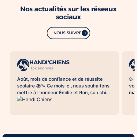
Nos actualités sur les réseaux
sociaux
NOUS SUIVRE
HANDI'CHIENS
11.3k abonnés
Août, mois de confiance et de réussite
🥳 
scolaire 📚🐾 Ce mois-ci, nous souhaitons
vou
mettre à l'honneur Émilie et Ron, son chien
mag
d'assistance à la réussite scolaire
le 
HANDI'CHIENS 💛 Au quotidien, Ron
clo
accompagne Émilie dans son collège et
bea
l'aide à évoluer dans un environnement
cai
scolaire avec davantage de sérénité, de
😉.
confiance et d'apaisement. Sa présence
qu'