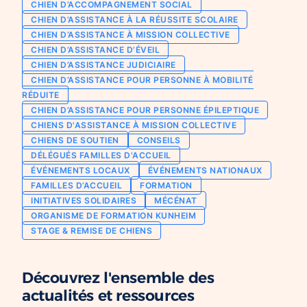
CHIEN D’ACCOMPAGNEMENT SOCIAL
Chien d’assistance pour personne
CHIEN D’ASSISTANCE À LA RÉUSSITE SCOLAIRE
Je deviens mécène ou partenaire
épileptique
CHIEN D’ASSISTANCE À MISSION COLLECTIVE
Ils nous soutiennent
CHIEN D’ASSISTANCE D’ÉVEIL
CHIENS À MISSION COLLECTIVE
CHIEN D’ASSISTANCE JUDICIAIRE
Je m’engage / j’engage mes collaborateurs
Chien d’assistance d’accompagnement
CHIEN D’ASSISTANCE POUR PERSONNE À MOBILITÉ
social
Je lance une collecte
RÉDUITE
Chien d’assistance à la réussite scolaire
CHIEN D’ASSISTANCE POUR PERSONNE ÉPILEPTIQUE
J’engage mes clients
CHIENS D'ASSISTANCE À MISSION COLLECTIVE
Chien d’assistance judiciaire
CHIENS DE SOUTIEN
CONSEILS
DÉLÉGUÉS FAMILLES D'ACCUEIL
ÉVÉNEMENTS LOCAUX
ÉVÉNEMENTS NATIONAUX
FAMILLES D’ACCUEIL
FORMATION
INITIATIVES SOLIDAIRES
MÉCÉNAT
ORGANISME DE FORMATION KUNHEIM
STAGE & REMISE DE CHIENS
Découvrez l'ensemble des
actualités et ressources