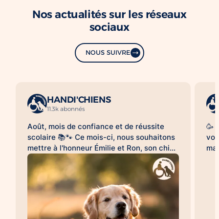
Nos actualités sur les réseaux
sociaux
NOUS SUIVRE
HANDI'CHIENS
11.3k abonnés
Août, mois de confiance et de réussite
🥳 
scolaire 📚🐾 Ce mois-ci, nous souhaitons
vou
mettre à l'honneur Émilie et Ron, son chien
mag
d'assistance à la réussite scolaire
le 
HANDI'CHIENS 💛 Au quotidien, Ron
clo
accompagne Émilie dans son collège et
bea
l'aide à évoluer dans un environnement
cai
scolaire avec davantage de sérénité, de
😉.
confiance et d'apaisement. Sa présence
qu'