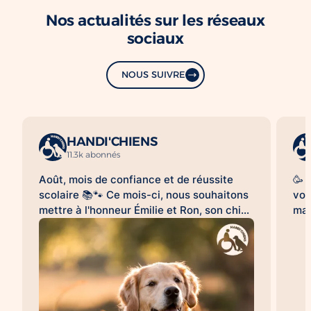
Nos actualités sur les réseaux
sociaux
NOUS SUIVRE
HANDI'CHIENS
11.3k abonnés
Août, mois de confiance et de réussite
🥳 
scolaire 📚🐾 Ce mois-ci, nous souhaitons
vou
mettre à l'honneur Émilie et Ron, son chien
mag
d'assistance à la réussite scolaire
le 
HANDI'CHIENS 💛 Au quotidien, Ron
clo
accompagne Émilie dans son collège et
bea
l'aide à évoluer dans un environnement
cai
scolaire avec davantage de sérénité, de
😉.
confiance et d'apaisement. Sa présence
qu'