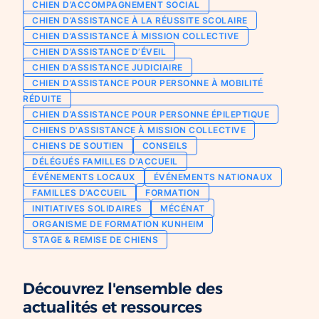
CHIEN D’ACCOMPAGNEMENT SOCIAL
Chien d’assistance pour personne
CHIEN D’ASSISTANCE À LA RÉUSSITE SCOLAIRE
Je deviens mécène ou partenaire
épileptique
CHIEN D’ASSISTANCE À MISSION COLLECTIVE
Ils nous soutiennent
CHIEN D’ASSISTANCE D’ÉVEIL
CHIENS À MISSION COLLECTIVE
CHIEN D’ASSISTANCE JUDICIAIRE
Je m’engage / j’engage mes collaborateurs
Chien d’assistance d’accompagnement
CHIEN D’ASSISTANCE POUR PERSONNE À MOBILITÉ
social
Je lance une collecte
RÉDUITE
Chien d’assistance à la réussite scolaire
CHIEN D’ASSISTANCE POUR PERSONNE ÉPILEPTIQUE
J’engage mes clients
CHIENS D'ASSISTANCE À MISSION COLLECTIVE
Chien d’assistance judiciaire
CHIENS DE SOUTIEN
CONSEILS
DÉLÉGUÉS FAMILLES D'ACCUEIL
ÉVÉNEMENTS LOCAUX
ÉVÉNEMENTS NATIONAUX
FAMILLES D’ACCUEIL
FORMATION
INITIATIVES SOLIDAIRES
MÉCÉNAT
ORGANISME DE FORMATION KUNHEIM
STAGE & REMISE DE CHIENS
Découvrez l'ensemble des
actualités et ressources