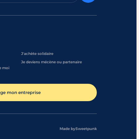
J'achète solidaire
Je deviens mécène ou partenaire
e moi
age mon entreprise
Made by
Sweetpunk