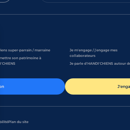
iens super-parrain / marraine
Je m’engage / j’engage mes
collaborateurs
mettre son patrimoine à
I’CHIENS
Je parle d’HANDI’CHIENS autour d
on
J'eng
ilité
Plan du site