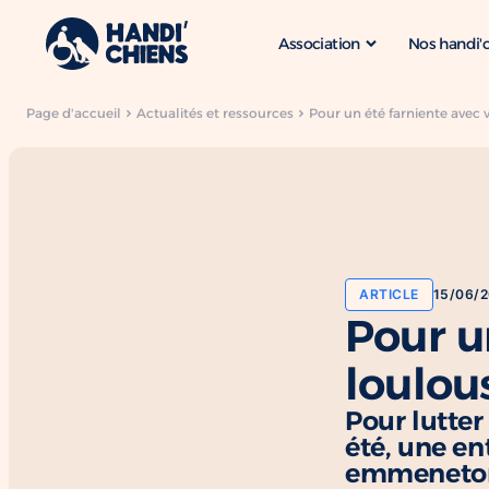
Association
Nos handi'
Page d'accueil
Actualités et ressources
Pour un été farniente ave
ARTICLE
15/06/
Pour u
loulo
Pour lutte
été, une en
emmenetonc