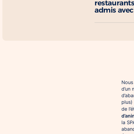
restaurants
admis avec 
Nous 
d’un 
d’aba
plus)
de l’
d’an
la SP
aband