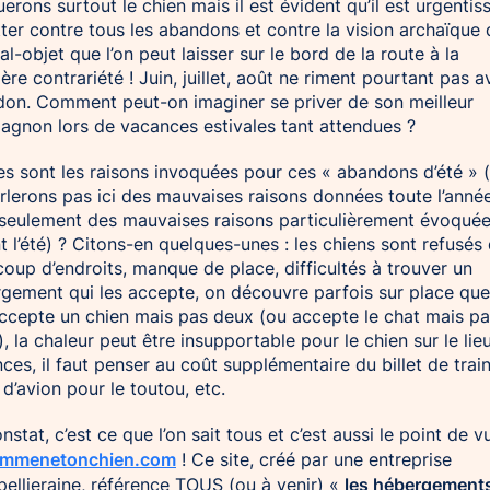
erons surtout le chien mais il est évident qu’il est urgentis
tter contre tous les abandons et contre la vision archaïque 
mal-objet que l’on peut laisser sur le bord de la route à la
ère contrariété ! Juin, juillet, août ne riment pourtant pas 
on. Comment peut-on imaginer se priver de son meilleur
gnon lors de vacances estivales tant attendues ?
es sont les raisons invoquées pour ces « abandons d’été » 
rlerons pas ici des mauvaises raisons données toute l’anné
seulement des mauvaises raisons particulièrement évoqué
t l’été) ? Citons-en quelques-unes : les chiens sont refusés
oup d’endroits, manque de place, difficultés à trouver un
gement qui les accepte, on découvre parfois sur place que
accepte un chien mais pas deux (ou accepte le chat mais pa
), la chaleur peut être insupportable pour le chien sur le lie
ces, il faut penser au coût supplémentaire du billet de trai
 d’avion pour le toutou, etc.
nstat, c’est ce que l’on sait tous et c’est aussi le point de v
mmenetonchien.com
! Ce site, créé par une entreprise
les hébergements
ellieraine, référence TOUS (ou à venir) «