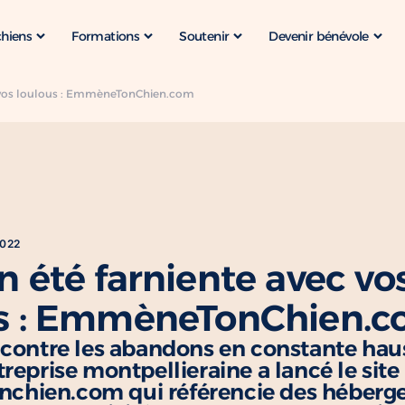
chiens
Formations
Soutenir
Devenir bénévole
c vos loulous : EmmèneTonChien.com
2022
n été farniente avec vo
us : EmmèneTonChien.
r contre les abandons en constante ha
treprise montpellieraine a lancé le site
hien.com qui référencie des héberg