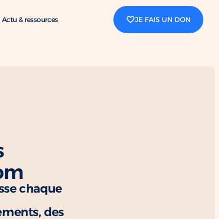
Actu & ressources
JE FAIS UN DON
s
com
usse chaque
ements, des