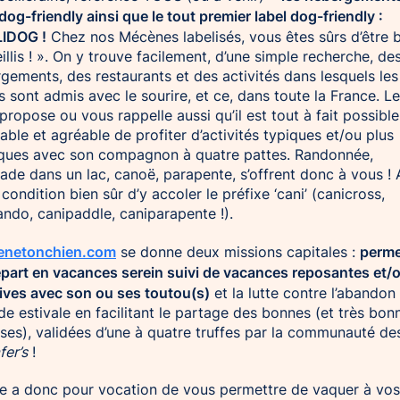
 dog-friendly ainsi que le tout premier label dog-friendly :
IDOG !
Chez nos Mécènes labelisés, vous êtes sûrs d’être 
illis ! ». On y trouve facilement, d’une simple recherche, de
gements, des restaurants et des activités dans lesquels les
s sont admis avec le sourire, et ce, dans toute la France. Le
propose ou vous rappelle aussi qu’il est tout à fait possible
table et agréable de profiter d’activités typiques et/ou plus
ques avec son compagnon à quatre pattes. Randonnée,
ade dans un lac, canoë, parapente, s’offrent donc à vous ! 
 condition bien sûr d’y accoler le préfixe ‘cani’ (canicross,
ando, canipaddle, caniparapente !).
netonchien.com
perme
se donne deux missions capitales :
part en vacances serein suivi de vacances reposantes et/
ives avec son ou ses toutou(s)
et la lutte contre l’abandon
de estivale en facilitant le partage des bonnes (et très bon
ses), validées d’une à quatre truffes par la communauté de
er’s
!
te a donc pour vocation de vous permettre de vaquer à vos