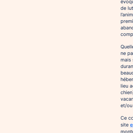
évoqu
de lu
l’ani
premi
aband
compa
Quell
ne pa
mais 
duran
beauc
héber
lieu 
chien
vacan
et/ou
Ce co
e
site
montp