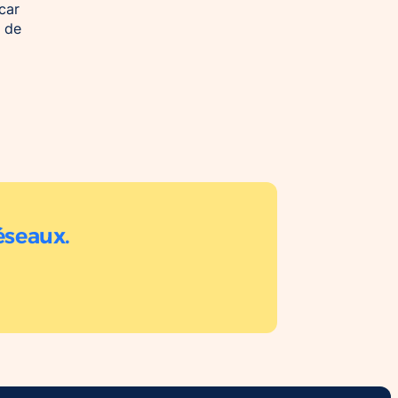
car
e de
éseaux.