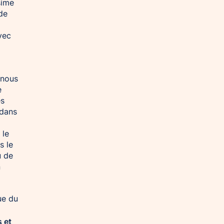
sime
de
avec
(nous
e
es
 dans
 le
s le
u de
n
ue du
 et