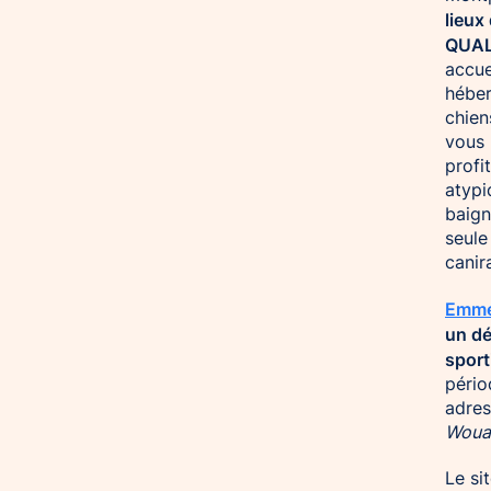
lieux
QUAL
accue
héber
chien
vous 
profi
atypi
baign
seule
canir
Emme
un dé
sport
pério
adres
Wouaf
Le si