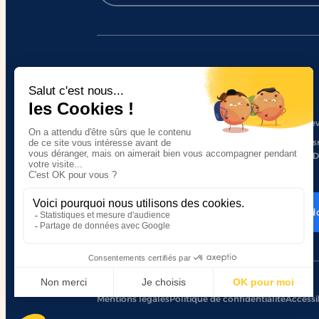
Nous soutenir
Je suis un particulier, comment soutenir
Je dev
HANDI’CHIENS ?
Trans
Je fais un don
HAND
Je fais un d
Mentions légales
Politique de confidentialité
Accessib