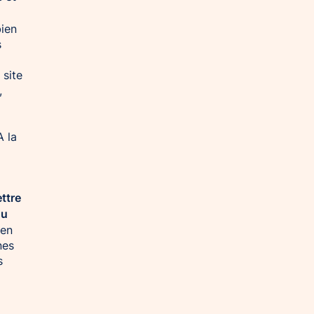
bien
s
 site
,
A la
ttre
ou
 en
nes
s