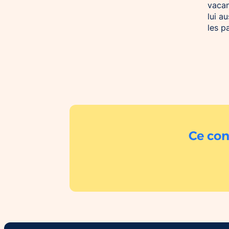
vacan
lui a
les p
Ce con