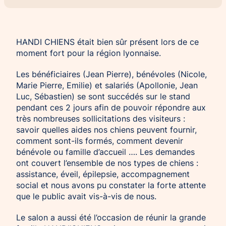
Chien d’assistance pour personne
Je deviens mécène ou partenaire
épileptique
Ils nous soutiennent
HANDI CHIENS était bien sûr présent lors de ce
CHIENS À MISSION COLLECTIVE
Je m’engage / j’engage mes collaborateurs
moment fort pour la région lyonnaise.
Chien d’assistance d’accompagnement
social
Je lance une collecte
Les bénéficiaires (Jean Pierre), bénévoles (Nicole,
Chien d’assistance à la réussite scolaire
J’engage mes clients
Marie Pierre, Emilie) et salariés (Apollonie, Jean
Luc, Sébastien) se sont succédés sur le stand
Chien d’assistance judiciaire
pendant ces 2 jours afin de pouvoir répondre aux
très nombreuses sollicitations des visiteurs :
savoir quelles aides nos chiens peuvent fournir,
comment sont-ils formés, comment devenir
bénévole ou famille d’accueil …. Les demandes
ont couvert l’ensemble de nos types de chiens :
assistance, éveil, épilepsie, accompagnement
social et nous avons pu constater la forte attente
que le public avait vis-à-vis de nous.
Le salon a aussi été l’occasion de réunir la grande