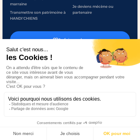
marraine
Je deviens mécène ou
Transmettre son patrimoine à
partenaire
HANDI’CHIENS
Je fais un don
J'engage mon entreprise
Mentions légales
Politique de confidentialité
Accessibilité
Plan du site
Made by
Sweetpunk