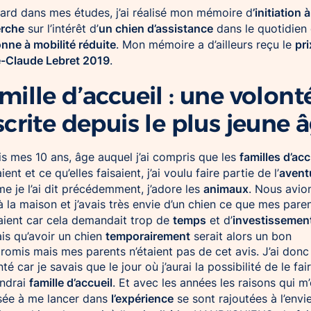
’initiation à
tard dans mes études, j’ai réalisé mon mémoire d
erche
un chien d’assistance
sur l’intérêt d’
dans le quotidien 
nne à mobilité réduite
pri
. Mon mémoire a d’ailleurs reçu le
-Claude Lebret 2019
.
mille d’accueil : une volont
scrite depuis le plus jeune 
familles d’acc
s mes 10 ans, âge auquel j’ai compris que les
avent
ient et ce qu’elles faisaient, j’ai voulu faire partie de l’
animaux
 je l’ai dit précédemment, j’adore les
. Nous avio
à la maison et j’avais très envie d’un chien ce que mes pare
temps
investissemen
aient car cela demandait trop de
et d’
temporairement
is qu’avoir un chien
serait alors un bon
omis mais mes parents n’étaient pas de cet avis. J’ai donc
té car je savais que le jour où j’aurai la possibilité de le fair
famille d’accueil
ndrai
. Et avec les années les raisons qui m
l’expérience
sée à me lancer dans
se sont rajoutées à l’envi