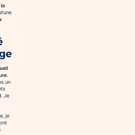
 la
d’une
x
é
âge
ueil
ure
.
ns un
nts
t
. Je
e, je
’ont
e