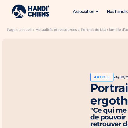
Association
Nos handi'
Page d'accueil
Actualités et ressources
Portrait de Lisa : famille d
ARTICLE
24/03/
Portrai
ergoth
"Ce qui me 
de pouvoir 
retrouver d