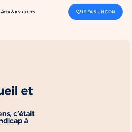
Actu & ressources
JE FAIS UN DON
ueil et
ns, c’était
andicap à