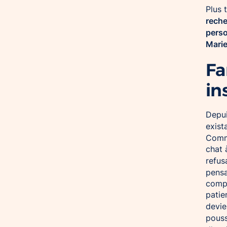
Plus 
rech
perso
Marie
Fa
in
Depui
exista
Comme
chat 
refus
pensa
compr
patien
devie
pous