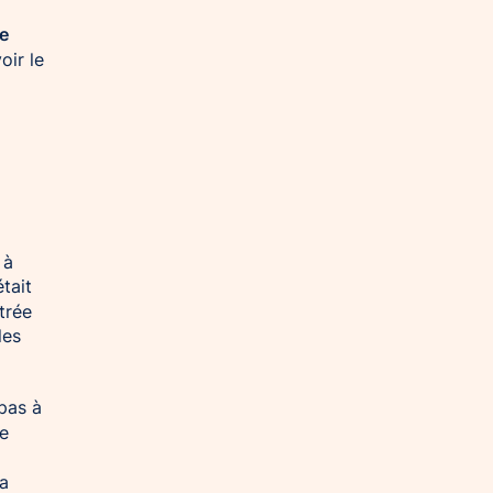
e
oir le
à
tait
trée
les
pas à
ne
la