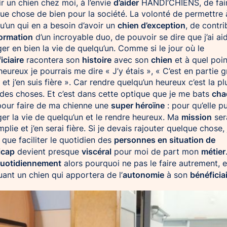
d’aider
ir un chien chez moi, à l’envie
HANDI’CHIENS, de fai
ue chose de bien pour la société. La volonté de permettre 
chien d’exception
u’un qui en a besoin d’avoir un
, de contri
ormation
d’un incroyable duo, de pouvoir se dire que j’ai ai
er en bien la vie de quelqu’un. Comme si le jour où le
iciaire
histoire
chien
racontera son
avec son
et à quel point
heureux je pourrais me dire « J’y étais », « C’est en partie 
 et j’en suis fière ». Car rendre quelqu’un heureux c’est la pl
cha
 des choses. Et c’est dans cette optique que je me bats
super héroïne
our faire de ma chienne une
: pour qu’elle p
mission
er la vie de quelqu’un et le rendre heureux. Ma
ser
plie et j’en serai fière. Si je devais rajouter quelque chose, 
personnes en situation de
s que faciliter le quotidien des
icap
viscéral
métier
devient presque
pour moi de part mon
uotidiennement
alors pourquoi ne pas le faire autrement, 
autonomie
bénéficia
ant un chien qui apportera de l’
à son