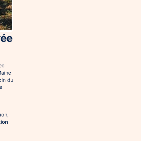
vée
ec
Maine
oin du
e
ion,
tion
e