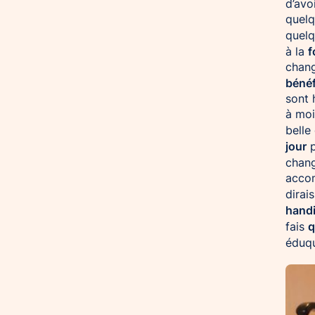
d’avo
quelq
quelq
f
à la
chang
bénéf
sont 
à moi
belle
jour
p
chang
accom
dirai
hand
q
fais
éduqu