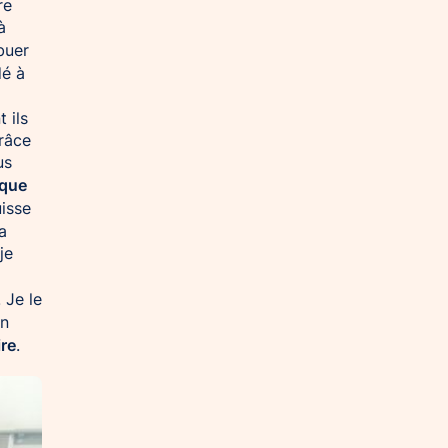
re
à
buer
dé à
 ils
grâce
us
que
uisse
a
je
. Je le
en
ire
.