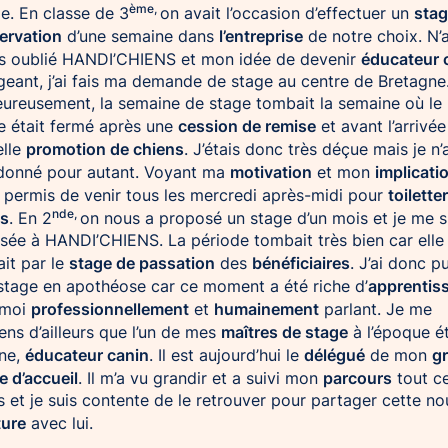
ème,
sta
e. En classe de 3
on avait l’occasion d’effectuer un
ervation
l’entreprise
d’une semaine dans
de notre choix. N’
éducateur 
s oublié HANDI’CHIENS et mon idée de devenir
eant, j’ai fais ma demande de stage au centre de Bretagne
ureusement, la semaine de stage tombait la semaine où le
cession de remise
e était fermé après une
et avant l’arrivée
promotion de chiens
elle
. J’étais donc très déçue mais je n’
motivation
implicati
donné pour autant. Voyant ma
et mon
toiletter
 permis de venir tous les mercredi après-midi pour
nde,
ns
. En 2
on nous a proposé un stage d’un mois et je me s
sée à HANDI’CHIENS. La période tombait très bien car elle
stage de passation
bénéficiaires
ait par le
des
. J’ai donc pu
apprentis
tage en apothéose car ce moment a été riche d’
professionnellement
humainement
 moi
et
parlant. Je me
maîtres de stage
ens d’ailleurs que l’un de mes
à l’époque ét
éducateur canin
délégué
g
ne,
. Il est aujourd’hui le
de mon
le d’accueil
parcours
. Il m’a vu grandir et a suivi mon
tout c
 et je suis contente de le retrouver pour partager cette no
ture
avec lui.