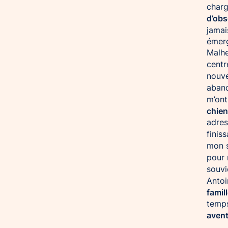
charg
d’obs
jamai
émerg
Malhe
centr
nouv
aban
m’ont
chie
adres
finiss
mon s
pour
souvi
Antoi
famil
temps
aven