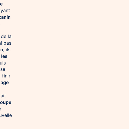
ge
ayant
canin
.
 de la
ai pas
on
, ils
 les
uis
 se
 finir
sage
ait
roupe
e
uvelle