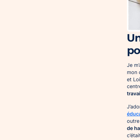
Un
po
Je m’
mon 
et Lo
centr
travai
J’ado
éduca
outre
de h
c’étai