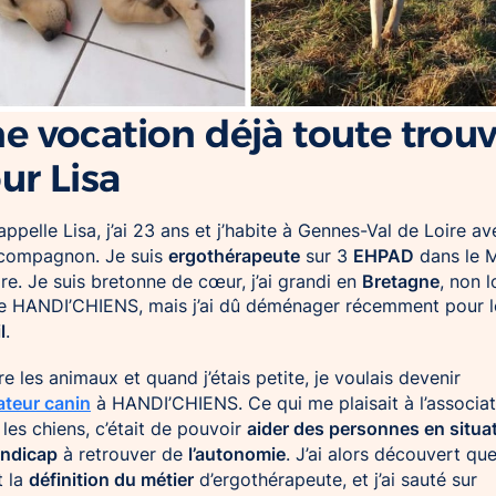
e vocation déjà toute trou
ur Lisa
appelle Lisa, j’ai 23 ans et j’habite à Gennes-Val de Loire av
ergothérapeute
EHPAD
compagnon. Je suis
sur 3
dans le 
Bretagne
ire. Je suis bretonne de cœur, j’ai grandi en
, non l
e HANDI’CHIENS, mais j’ai dû déménager récemment pour l
l
.
re les animaux et quand j’étais petite, je voulais devenir
teur canin
à HANDI’CHIENS. Ce qui me plaisait à l’associat
aider des personnes en situa
 les chiens, c’était de pouvoir
andicap
l’autonomie
à retrouver de
. J’ai alors découvert qu
définition du métier
t la
d’ergothérapeute, et j’ai sauté sur