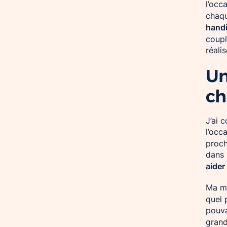
l’occ
chaq
hand
coupl
réalis
Un
ch
J’ai 
l’occ
proch
dans 
aider
Ma mè
quel 
pouva
gran