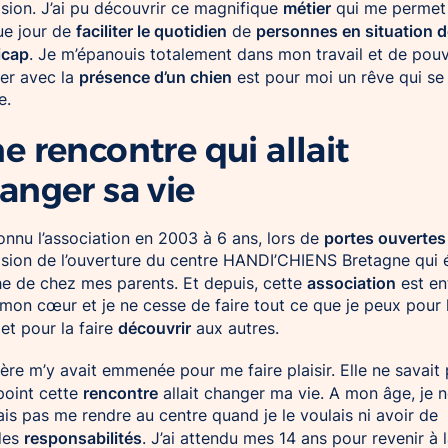
métier
asion. J’ai pu découvrir ce magnifique
qui me permet
faciliter le quotidien
personnes en situation d
ue jour de
de
icap
. Je m’épanouis totalement dans mon travail et de pouv
présence d’un chien
er avec la
est pour moi un rêve qui se
e.
e rencontre qui allait
anger sa vie
portes ouvertes
connu l’association en 2003 à 6 ans, lors de
asion de l’ouverture du centre HANDI’CHIENS Bretagne qui é
association
e de chez mes parents. Et depuis, cette
est en
mon cœur et je ne cesse de faire tout ce que je peux pour 
découvrir
et pour la faire
aux autres.
re m’y avait emmenée pour me faire plaisir. Elle ne savait 
rencontre
point cette
allait changer ma vie. A mon âge, je 
is pas me rendre au centre quand je le voulais ni avoir de
responsabilités
des
. J’ai attendu mes 14 ans pour revenir à 