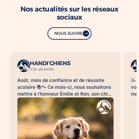
Nos actualités sur les réseaux
sociaux
NOUS SUIVRE
HANDI'CHIENS
11.3k abonnés
Août, mois de confiance et de réussite
🥳 
scolaire 📚🐾 Ce mois-ci, nous souhaitons
vou
mettre à l'honneur Émilie et Ron, son chien
mag
d'assistance à la réussite scolaire
le 
HANDI'CHIENS 💛 Au quotidien, Ron
clo
accompagne Émilie dans son collège et
bea
l'aide à évoluer dans un environnement
cai
scolaire avec davantage de sérénité, de
😉.
confiance et d'apaisement. Sa présence
qu'