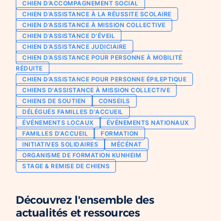
CHIEN D’ACCOMPAGNEMENT SOCIAL
Chien d’assistance pour personne
CHIEN D’ASSISTANCE À LA RÉUSSITE SCOLAIRE
Je deviens mécène ou partenaire
épileptique
CHIEN D’ASSISTANCE À MISSION COLLECTIVE
Ils nous soutiennent
CHIEN D’ASSISTANCE D’ÉVEIL
CHIENS À MISSION COLLECTIVE
CHIEN D’ASSISTANCE JUDICIAIRE
Je m’engage / j’engage mes collaborateurs
Chien d’assistance d’accompagnement
CHIEN D’ASSISTANCE POUR PERSONNE À MOBILITÉ
social
Je lance une collecte
RÉDUITE
Chien d’assistance à la réussite scolaire
CHIEN D’ASSISTANCE POUR PERSONNE ÉPILEPTIQUE
J’engage mes clients
CHIENS D'ASSISTANCE À MISSION COLLECTIVE
Chien d’assistance judiciaire
CHIENS DE SOUTIEN
CONSEILS
DÉLÉGUÉS FAMILLES D'ACCUEIL
ÉVÉNEMENTS LOCAUX
ÉVÉNEMENTS NATIONAUX
FAMILLES D’ACCUEIL
FORMATION
INITIATIVES SOLIDAIRES
MÉCÉNAT
ORGANISME DE FORMATION KUNHEIM
STAGE & REMISE DE CHIENS
Découvrez l'ensemble des
actualités et ressources