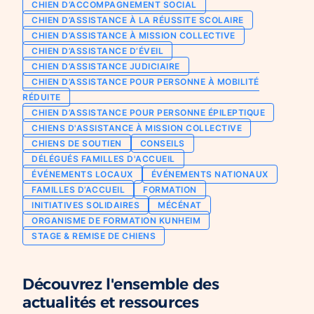
CHIEN D’ACCOMPAGNEMENT SOCIAL
Chien d’assistance pour personne
CHIEN D’ASSISTANCE À LA RÉUSSITE SCOLAIRE
Je deviens mécène ou partenaire
épileptique
CHIEN D’ASSISTANCE À MISSION COLLECTIVE
Ils nous soutiennent
CHIEN D’ASSISTANCE D’ÉVEIL
CHIENS À MISSION COLLECTIVE
CHIEN D’ASSISTANCE JUDICIAIRE
Je m’engage / j’engage mes collaborateurs
Chien d’assistance d’accompagnement
CHIEN D’ASSISTANCE POUR PERSONNE À MOBILITÉ
social
Je lance une collecte
RÉDUITE
Chien d’assistance à la réussite scolaire
CHIEN D’ASSISTANCE POUR PERSONNE ÉPILEPTIQUE
J’engage mes clients
CHIENS D'ASSISTANCE À MISSION COLLECTIVE
Chien d’assistance judiciaire
CHIENS DE SOUTIEN
CONSEILS
DÉLÉGUÉS FAMILLES D'ACCUEIL
ÉVÉNEMENTS LOCAUX
ÉVÉNEMENTS NATIONAUX
FAMILLES D’ACCUEIL
FORMATION
INITIATIVES SOLIDAIRES
MÉCÉNAT
ORGANISME DE FORMATION KUNHEIM
STAGE & REMISE DE CHIENS
Découvrez l'ensemble des
actualités et ressources