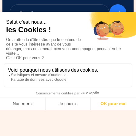
Nous soutenir
Je suis un particulier,
Je m’engage / j’engage mes
comment soutenir
collaborateurs
HANDI’CHIENS ?
Je parle d’HANDI’CHIENS
Je fais un don
autour de moi
Je deviens super-parrain /
J'achète solidaire
marraine
Je deviens mécène ou
Transmettre son patrimoine à
partenaire
HANDI’CHIENS
Je fais un don