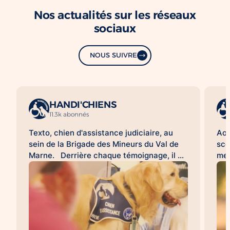
Nos actualités sur les réseaux
sociaux
NOUS SUIVRE
HANDI'CHIENS
11.3k abonnés
Texto, chien d'assistance judiciaire, au
Aoû
sein de la Brigade des Mineurs du Val de
sco
Marne. Derrière chaque témoignage, il y
met
a une histoire difficile à raconter. Pour de
d'a
nombreuses victimes, franchir la porte
HAN
d'un commissariat ou d'un tribunal, revivre
acc
les faits lors d'une audition ou d'une
l'a
expertise peut être une épreuve. À leurs
sco
côtés, les chiens d'assistance judiciaire
con